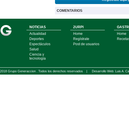
COMENTARIOS
NOTICIAS
2URPI
GASTR
Actualidad
Home
Home
Deportes
Regístrate
Receta
Espectáculos
Post de usuarios
Salud
Ciencia y
tecnología
2018 Grupo Generaccion . Todos los derechos reservados |
Desarrollo Web: Luis A.