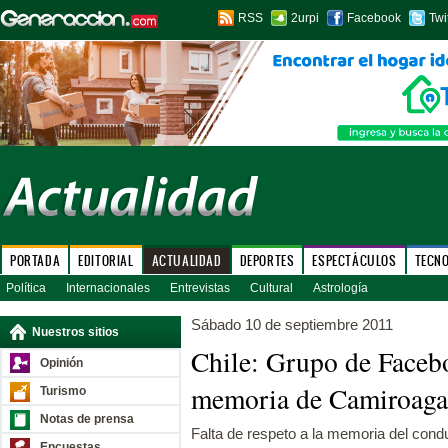
RSS
2urpi
Facebook
Twi
PORTADA
EDITORIAL
ACTUALIDAD
DEPORTES
ESPECTÁCULOS
TECN
Política
Internacionales
Entrevistas
Cultural
Astrología
Sábado 10 de septiembre 2011
Nuestros sitios
Chile: Grupo de Facebo
Opinión
memoria de Camiroaga
Turismo
Notas de prensa
Falta de respeto a la memoria del cond
Encuestas