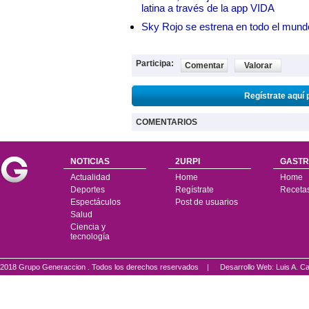
latina a través de la app VIDA
Sky Rojo se estrena en todo el mund
Participa:
Comentar
Valorar
Regístrate aquí 
COMENTARIOS
NOTICIAS
2URPI
GASTR
Actualidad
Home
Home
Deportes
Regístrate
Receta
Espectáculos
Post de usuarios
Salud
Ciencia y
tecnología
2018 Grupo Generaccion . Todos los derechos reservados |
Desarrollo Web: Luis A.