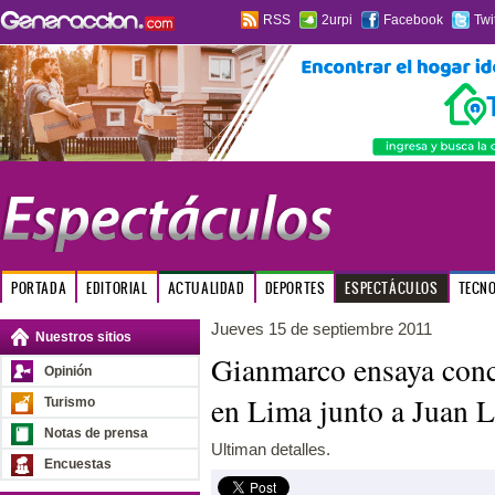
RSS
2urpi
Facebook
Twi
PORTADA
EDITORIAL
ACTUALIDAD
DEPORTES
ESPECTÁCULOS
TECN
Jueves 15 de septiembre 2011
Nuestros sitios
Gianmarco ensaya conc
Opinión
en Lima junto a Juan 
Turismo
Notas de prensa
Ultiman detalles.
Encuestas