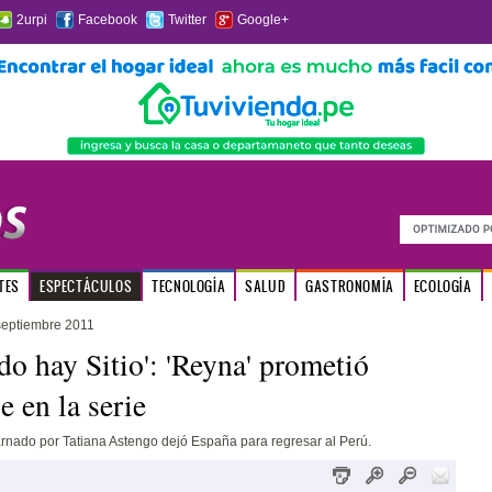
2urpi
Facebook
Twitter
Google+
TES
ESPECTÁCULOS
TECNOLOGÍA
SALUD
GASTRONOMÍA
ECOLOGÍA
eptiembre 2011
do hay Sitio': 'Reyna' prometió
e en la serie
rnado por Tatiana Astengo dejó España para regresar al Perú.