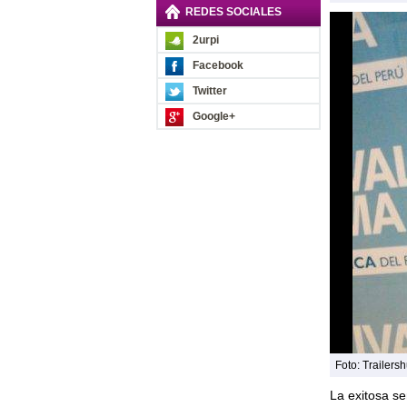
REDES SOCIALES
2urpi
Facebook
Twitter
Google+
Foto: Trailers
La exitosa se