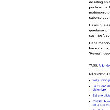
de rating en 
por la actriz
T
matrimonio 
saberse que e
Es así que As
quedarse junt
sus hijos", so
Cabe mencion
hace 7 años, 
'Reyna', lueg
TAGS:
Al fondo 
MÁS NOTICIA
Willy Bravo 
La Ciudad de 
diciembre
Estreno ofic
CINDIE, la me
de la app VI