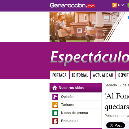
RSS
PORTADA
EDITORIAL
ACTUALIDAD
DEPOR
Sábado 17 de s
Nuestros sitios
'Al Fon
Opinión
quedars
Turismo
Notas de prensa
Personaje enca
Encuestas