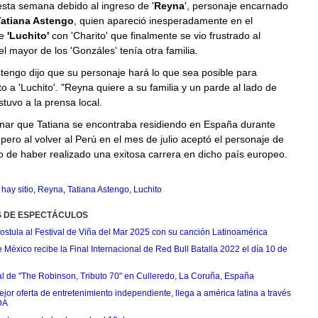
esta semana debido al ingreso de '
Reyna
', personaje encarnado
atiana Astengo
, quien apareció inesperadamente en el
de
'Luchito'
con 'Charito' que finalmente se vio frustrado al
l mayor de los 'Gonzáles' tenía otra familia.
tengo dijo que su personaje hará lo que sea posible para
o a 'Luchito'. "Reyna quiere a su familia y un parde al lado de
stuvo a la prensa local.
ar que Tatiana se encontraba residiendo en España durante
pero al volver al Perú en el mes de julio aceptó el personaje de
o de haber realizado una exitosa carrera en dicho país europeo.
hay sitio
,
Reyna
,
Tatiana Astengo
,
Luchito
S DE ESPECTÁCULOS
postula al Festival de Viña del Mar 2025 con su canción Latinoamérica
México recibe la Final Internacional de Red Bull Batalla 2022 el día 10 de
ial de "The Robinson, Tributo 70" en Culleredo, La Coruña, España
jor oferta de entretenimiento independiente, llega a américa latina a través
DA