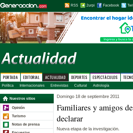
RSS
2urpi
Facebook
Twi
PORTADA
EDITORIAL
ACTUALIDAD
DEPORTES
ESPECTÁCULOS
TECN
Política
Internacionales
Entrevistas
Cultural
Astrología
Domingo 18 de septiembre 2011
Nuestros sitios
Familiares y amigos de
Opinión
declarar
Turismo
Notas de prensa
Nueva etapa de la investigación.
Encuestas