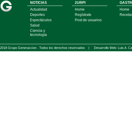
NOTICIAS
2URPI
GASTR
Actualidad
Home
Home
Deportes
Regístrate
Receta
Espectáculos
Post de usuarios
Salud
Ciencia y
tecnología
2018 Grupo Generaccion . Todos los derechos reservados |
Desarrollo Web: Luis A.