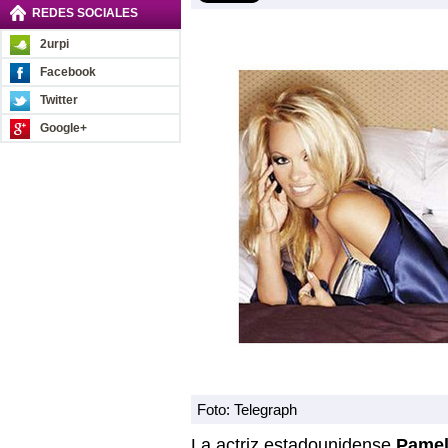
REDES SOCIALES
2urpi
Facebook
Twitter
Google+
Foto: Telegraph
La actriz estadounidense
Pamel