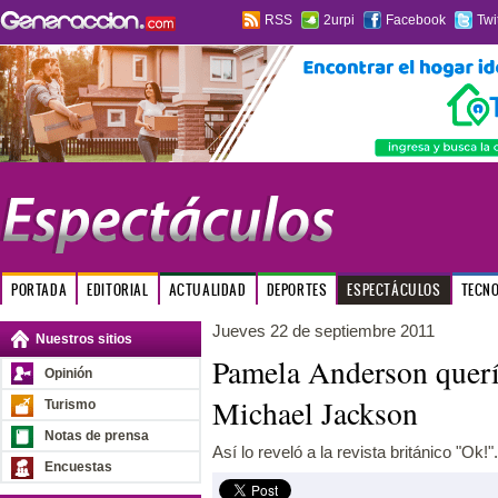
RSS
2urpi
Facebook
Twi
PORTADA
EDITORIAL
ACTUALIDAD
DEPORTES
ESPECTÁCULOS
TECN
Jueves 22 de septiembre 2011
Nuestros sitios
Pamela Anderson querí
Opinión
Michael Jackson
Turismo
Notas de prensa
Así lo reveló a la revista británico "Ok!".
Encuestas