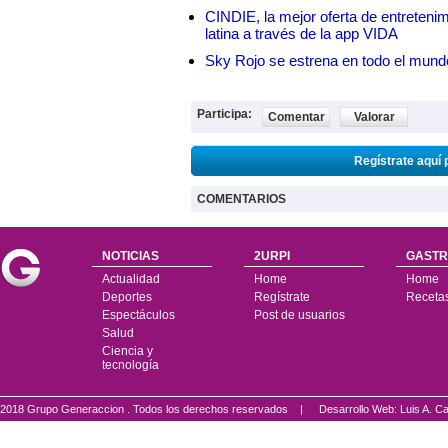
CINDIE, la mejor oferta de entretenim
latina a través de la app VIDA
Sky Rojo se estrena en todo el mund
Participa:
Comentar
Valorar
Regístrate aquí 
COMENTARIOS
NOTICIAS
2URPI
GASTR
Actualidad
Home
Home
Deportes
Regístrate
Receta
Espectáculos
Post de usuarios
Salud
Ciencia y
tecnología
2018 Grupo Generaccion . Todos los derechos reservados |
Desarrollo Web: Luis A.