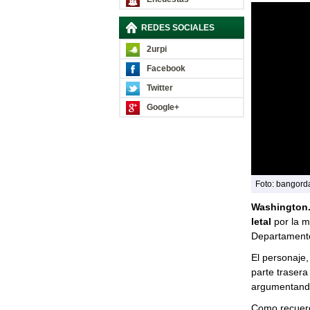
REDES SOCIALES
2urpi
Facebook
Twitter
Google+
Foto: bangord
Washington.
letal
por la m
Departamento
El personaje
parte trasera
argumentando 
Como recue