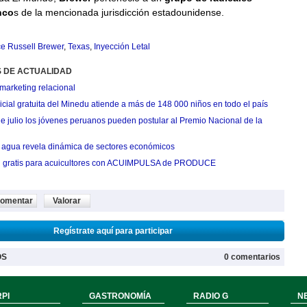
nco
s de la mencionada jurisdicción estadounidense.
e Russell Brewer
,
Texas
,
Inyección Letal
S DE ACTUALIDAD
marketing relacional
cial gratuita del Minedu atiende a más de 148 000 niños en todo el país
de julio los jóvenes peruanos pueden postular al Premio Nacional de la
agua revela dinámica de sectores económicos
n gratis para acuicultores con ACUIMPULSA de PRODUCE
omentar
Valorar
Regístrate aquí para participar
OS
0 comentarios
PI
GASTRONOMÍA
RADIO G
N