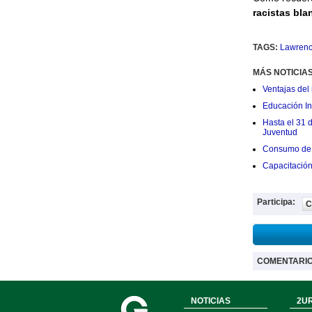
racistas bla
TAGS:
Lawrenc
MÁS NOTICIA
Ventajas del 
Educación Ini
Hasta el 31 
Juventud
Consumo de 
Capacitació
Participa:
C
COMENTARI
NOTICIAS
2UR