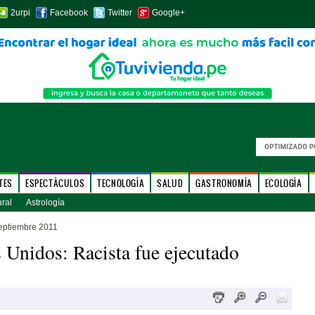
2urpi
Facebook
Twitter
Google+
TES
ESPECTÁCULOS
TECNOLOGÍA
SALUD
GASTRONOMÍA
ECOLOGÍA
ural
Astrología
eptiembre 2011
 Unidos: Racista fue ejecutado