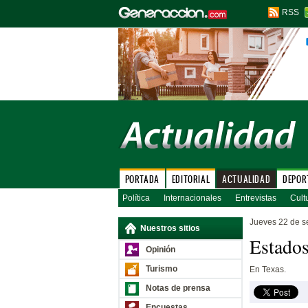
RSS
PORTADA
EDITORIAL
ACTUALIDAD
DEPOR
Política
Internacionales
Entrevistas
Cult
Jueves 22 de s
Nuestros sitios
Estados
Opinión
Turismo
En Texas.
Notas de prensa
Encuestas