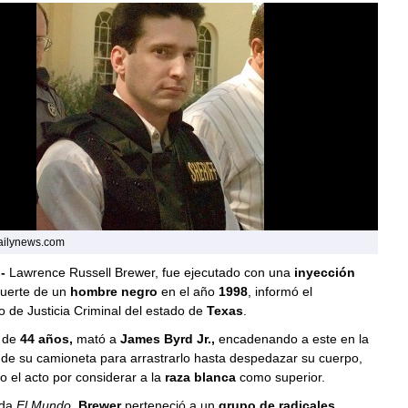
ailynews.com
-
Lawrence Russell Brewer, fue ejecutado con una
inyección
uerte de un
hombre negro
en el año
1998
, informó el
 de Justicia Criminal del estado de
Texas
.
, de
44 años,
mató a
James Byrd Jr.,
encadenando a este en la
 de su camioneta para arrastrarlo hasta despedazar su cuerpo,
el acto por considerar a la
raza blanca
como superior.
rda
El Mundo
,
Brewer
perteneció a un
grupo de radicales