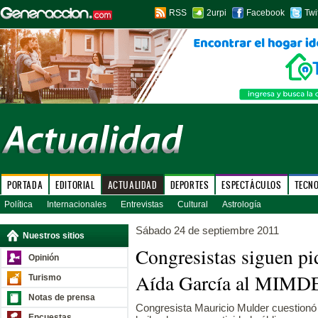
RSS
2urpi
Facebook
Twi
PORTADA
EDITORIAL
ACTUALIDAD
DEPORTES
ESPECTÁCULOS
TECN
Política
Internacionales
Entrevistas
Cultural
Astrología
Sábado 24 de septiembre 2011
Nuestros sitios
Congresistas siguen pi
Opinión
Aída García al MIMD
Turismo
Notas de prensa
Congresista Mauricio Mulder cuestionó 
Encuestas