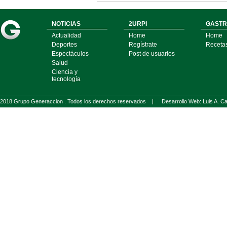
NOTICIAS
2URPI
GASTR
Actualidad
Home
Home
Deportes
Regístrate
Receta
Espectáculos
Post de usuarios
Salud
Ciencia y
tecnología
2018 Grupo Generaccion . Todos los derechos reservados |
Desarrollo Web: Luis A.