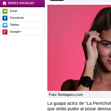
REDES SOCIALES
2urpi
Facebook
Twitter
Google+
Foto: floridaperu.com
La guapa actriz de “La Perricholi
que sintió pudor al posar desnud