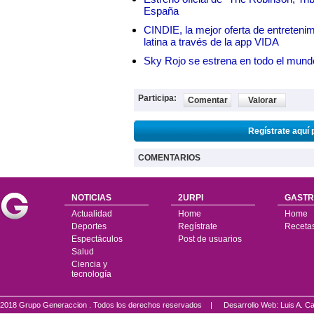
España
CINDIE, la mejor oferta de entretenim
latina a través de la app VIDA
Sky Rojo se estrena en todo el mund
Participa:
Comentar
Valorar
Regístrate aquí 
COMENTARIOS
NOTICIAS
2URPI
GASTR
Actualidad
Home
Home
Deportes
Regístrate
Receta
Espectáculos
Post de usuarios
Salud
Ciencia y
tecnología
2018 Grupo Generaccion . Todos los derechos reservados |
Desarrollo Web: Luis A.