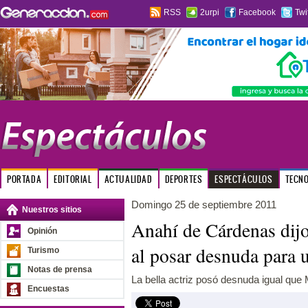
RSS
2urpi
Facebook
Twi
PORTADA
EDITORIAL
ACTUALIDAD
DEPORTES
ESPECTÁCULOS
TECN
Domingo 25 de septiembre 2011
Nuestros sitios
Anahí de Cárdenas dijo
Opinión
al posar desnuda para u
Turismo
Notas de prensa
La bella actriz posó desnuda igual qu
Encuestas