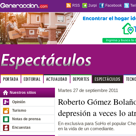
RSS
2urpi
Facebook
Twi
PORTADA
EDITORIAL
ACTUALIDAD
DEPORTES
ESPECTÁCULOS
TECN
Martes 27 de septiembre 2011
Nuestros sitios
Roberto Gómez Bolaños
Opinión
depresión a veces lo at
Turismo
Notas de prensa
En exclusiva para SoHo el popular Chesp
Encuestas
en la vida de un comediante.