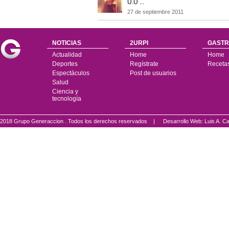
U.U ...
27 de septiembre 2011
NOTICIAS
2URPI
GASTR
Actualidad
Home
Home
Deportes
Regístrate
Receta
Espectáculos
Post de usuarios
Salud
Ciencia y
tecnología
2018 Grupo Generaccion . Todos los derechos reservados |
Desarrollo Web: Luis A.