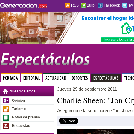
RSS
2urpi
Facebook
Twi
PORTADA
EDITORIAL
ACTUALIDAD
DEPORTES
ESPECTÁCULOS
TECN
Jueves 29 de septiembre 2011
Nuestros sitios
Charlie Sheen: "Jon Cr
Opinión
Turismo
Aseguró que la serie parece "un show
Notas de prensa
Encuestas