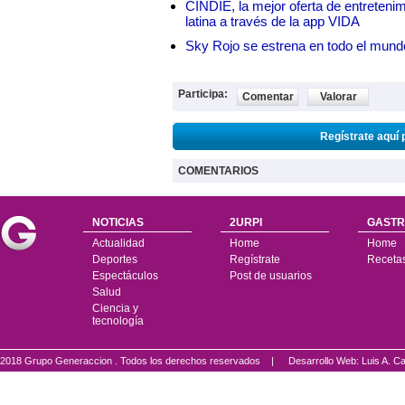
CINDIE, la mejor oferta de entretenim
latina a través de la app VIDA
Sky Rojo se estrena en todo el mund
Participa:
Comentar
Valorar
Regístrate aquí 
COMENTARIOS
NOTICIAS
2URPI
GASTR
Actualidad
Home
Home
Deportes
Regístrate
Receta
Espectáculos
Post de usuarios
Salud
Ciencia y
tecnología
2018 Grupo Generaccion . Todos los derechos reservados |
Desarrollo Web: Luis A.