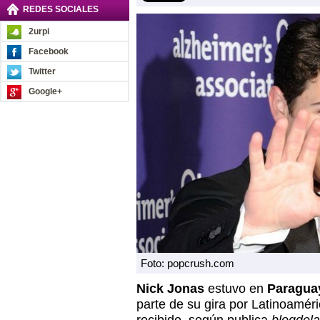
REDES SOCIALES
2urpi
Facebook
Twitter
Google+
Foto: popcrush.com
Nick Jonas
estuvo en
Paragu
parte de su gira por Latinoamér