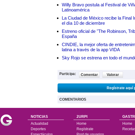
Willy Bravo postula al Festival de Vi
Latinoamérica
La Ciudad de México recibe la Final I
el día 10 de diciembre
Estreno oficial de "The Robinson, Tri
España
CINDIE, la mejor oferta de entretenim
latina a través de la app VIDA
Sky Rojo se estrena en todo el mund
Participa:
Comentar
Valorar
Regístrate aquí 
COMENTARIOS
NOTICIAS
2URPI
GASTR
Actualidad
Home
Home
Deportes
Regístrate
Receta
Espectáculos
Post de usuarios