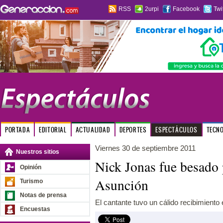
RSS
2urpi
Facebook
Twi
PORTADA
EDITORIAL
ACTUALIDAD
DEPORTES
ESPECTÁCULOS
TECN
Viernes 30 de septiembre 2011
Nuestros sitios
Nick Jonas fue besado 
Opinión
Asunción
Turismo
Notas de prensa
El cantante tuvo un cálido recibimiento
Encuestas