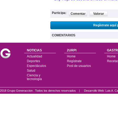
Participa:
Comentar
Valorar
Regístrate aquí 
COMENTARIOS
NOTICIAS
2URPI
GASTR
Actualidad
Home
Home
Deportes
Regístrate
Receta
Espectáculos
Post de usuarios
Salud
Ciencia y
tecnología
2018 Grupo Generaccion . Todos los derechos reservados |
Desarrollo Web: Luis A.