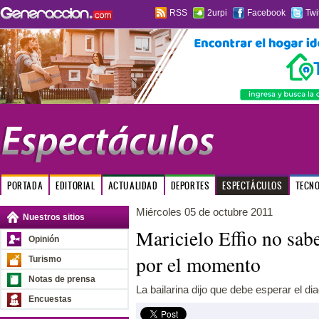
RSS
2urpi
Facebook
Twi
PORTADA
EDITORIAL
ACTUALIDAD
DEPORTES
ESPECTÁCULOS
TECN
Miércoles 05 de octubre 2011
Nuestros sitios
Maricielo Effio no sabe
Opinión
por el momento
Turismo
Notas de prensa
La bailarina dijo que debe esperar el dia
Encuestas