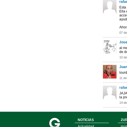
rafae
Esta 
Ella 
acce
ayud
Ahora
07 de
Jose
al m
de d
10 de
Juan
lour
11 de
rafae
JAJA
la pre
14 de
NOTICIAS
2UR
Actualidad
Ho