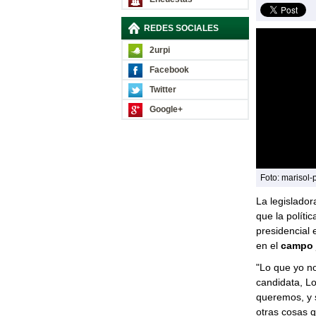
REDES SOCIALES
2urpi
Facebook
Twitter
Google+
Foto: marisol-
La legislador
que la políti
presidencial 
en el
campo j
"Lo que yo n
candidata, Lo
queremos, y s
otras cosas 