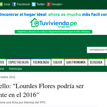
2urpi
Facebook
Twitter
Google+
TES
ESPECTÁCULOS
TECNOLOGÍA
SALUD
GASTRONOMÍA
ECOLOGÍA
ural
Astrología
octubre 2011
ello: "Lourdes Flores podría ser
nte en el 2016"
one una ficha por lideresa del PPC.