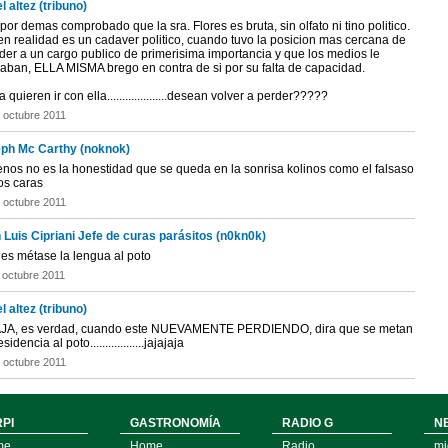
l altez (tribuno)
por demas comprobado que la sra. Flores es bruta, sin olfato ni tino politico.
en realidad es un cadaver politico, cuando tuvo la posicion mas cercana de
der a un cargo publico de primerisima importancia y que los medios le
aban, ELLA MISMA brego en contra de si por su falta de capacidad.
 quieren ir con ella....................desean volver a perder?????
 octubre 2011
ph Mc Carthy (noknok)
enos no es la honestidad que se queda en la sonrisa kolinos como el falsaso
os caras
 octubre 2011
 Luis Cipriani Jefe de curas parásitos (n0kn0k)
des métase la lengua al poto
 octubre 2011
l altez (tribuno)
JA, es verdad, cuando este NUEVAMENTE PERDIENDO, dira que se metan
sidencia al poto..................jajajaja
 octubre 2011
PI
GASTRONOMÍA
RADIO G
N
me
Home
Radio
mi