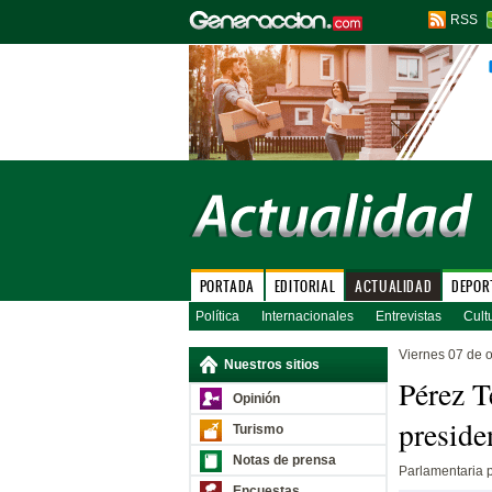
RSS
PORTADA
EDITORIAL
ACTUALIDAD
DEPOR
Política
Internacionales
Entrevistas
Cult
Viernes 07 de 
Nuestros sitios
Pérez T
Opinión
preside
Turismo
Notas de prensa
Parlamentaria p
Encuestas