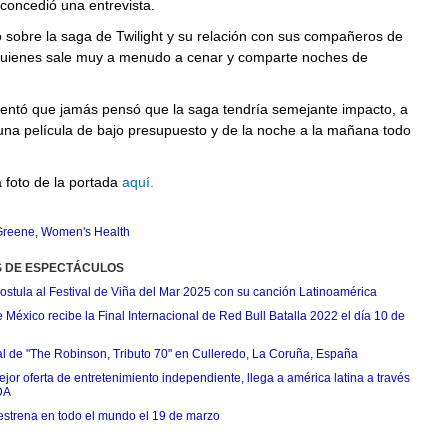
concedió una entrevista.
 sobre la saga de Twilight y su relación con sus compañeros de
quienes sale muy a menudo a cenar y comparte noches de
mentó que jamás pensó que la saga tendría semejante impacto, a
 una película de bajo presupuesto y de la noche a la mañana todo
 foto de la portada
aquí.
Greene
,
Women's Health
S DE ESPECTÁCULOS
postula al Festival de Viña del Mar 2025 con su canción Latinoamérica
México recibe la Final Internacional de Red Bull Batalla 2022 el día 10 de
ial de "The Robinson, Tributo 70" en Culleredo, La Coruña, España
jor oferta de entretenimiento independiente, llega a américa latina a través
DA
estrena en todo el mundo el 19 de marzo