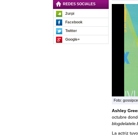
REDES SOCIALES
2urpi
Facebook
Twitter
Google+
Foto: gossipc
Ashley Gree
octubre donde
blogdelatele.
La actriz tuv