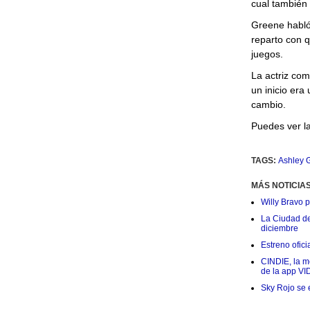
cual también 
Greene habló
reparto con 
juegos.
La actriz co
un inicio era
cambio.
Puedes ver la
TAGS:
Ashley 
MÁS NOTICIA
Willy Bravo 
La Ciudad de 
diciembre
Estreno ofic
CINDIE, la me
de la app VI
Sky Rojo se 