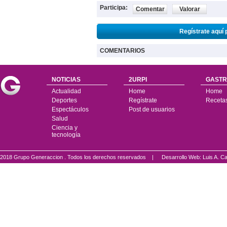
Participa:
Comentar
Valorar
Regístrate aquí 
COMENTARIOS
NOTICIAS
2URPI
GASTR
Actualidad
Home
Home
Deportes
Regístrate
Receta
Espectáculos
Post de usuarios
Salud
Ciencia y
tecnología
2018 Grupo Generaccion . Todos los derechos reservados |
Desarrollo Web: Luis A.