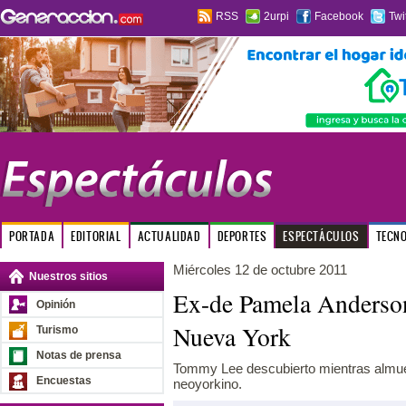
RSS
2urpi
Facebook
Twi
PORTADA
EDITORIAL
ACTUALIDAD
DEPORTES
ESPECTÁCULOS
TECN
Miércoles 12 de octubre 2011
Nuestros sitios
Ex-de Pamela Anderson
Opinión
Nueva York
Turismo
Notas de prensa
Tommy Lee descubierto mientras almue
Encuestas
neoyorkino.