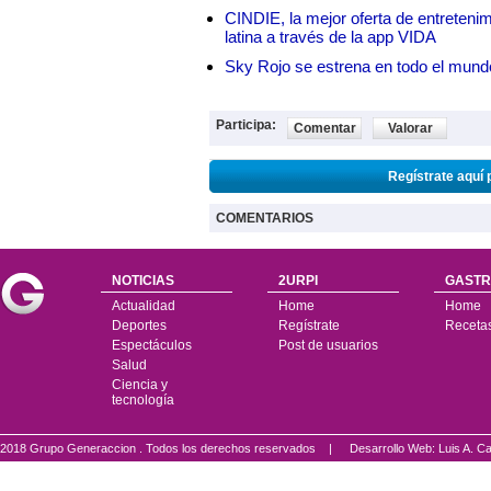
CINDIE, la mejor oferta de entretenim
latina a través de la app VIDA
Sky Rojo se estrena en todo el mund
Participa:
Comentar
Valorar
Regístrate aquí 
COMENTARIOS
NOTICIAS
2URPI
GASTR
Actualidad
Home
Home
Deportes
Regístrate
Receta
Espectáculos
Post de usuarios
Salud
Ciencia y
tecnología
2018 Grupo Generaccion . Todos los derechos reservados |
Desarrollo Web: Luis A.