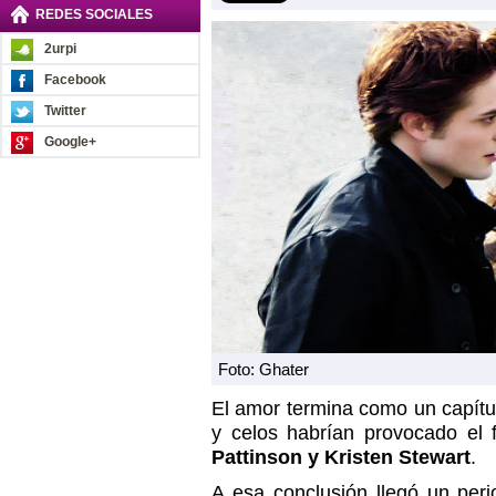
REDES SOCIALES
2urpi
Facebook
Twitter
Google+
Foto: Ghater
El amor termina como un capítul
y celos habrían provocado el 
Pattinson y Kristen Stewart
.
A esa conclusión llegó un peri