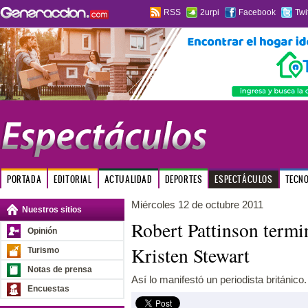
RSS
2urpi
Facebook
Twi
PORTADA
EDITORIAL
ACTUALIDAD
DEPORTES
ESPECTÁCULOS
TECN
Miércoles 12 de octubre 2011
Nuestros sitios
Robert Pattinson term
Opinión
Kristen Stewart
Turismo
Notas de prensa
Así lo manifestó un periodista británico.
Encuestas