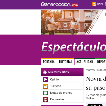
RSS
PORTADA
EDITORIAL
ACTUALIDAD
DEPOR
Martes 18 de o
Nuestros sitios
Novia d
Opinión
su paso
Turismo
Notas de prensa
Ex modelo y di
Twitter.
Encuestas