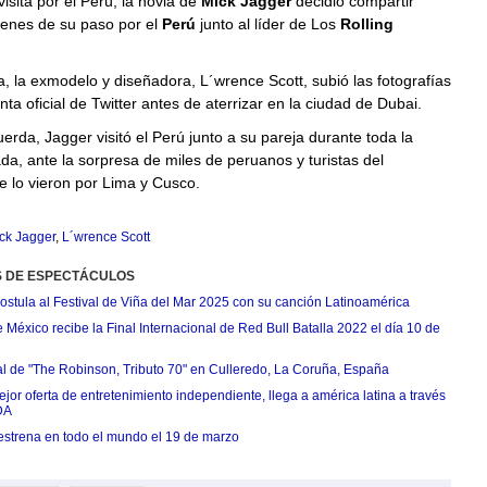
isita por el Perú, la novia de
Mick Jagger
decidió compartir
enes de su paso por el
Perú
junto al líder de Los
Rolling
, la exmodelo y diseñadora, L´wrence Scott, subió las fotografías
ta oficial de Twitter antes de aterrizar en la ciudad de Dubai.
rda, Jagger visitó el Perú junto a su pareja durante toda la
, ante la sorpresa de miles de peruanos y turistas del
e lo vieron por Lima y Cusco.
ck Jagger
,
L´wrence Scott
S DE ESPECTÁCULOS
postula al Festival de Viña del Mar 2025 con su canción Latinoamérica
México recibe la Final Internacional de Red Bull Batalla 2022 el día 10 de
ial de "The Robinson, Tributo 70" en Culleredo, La Coruña, España
jor oferta de entretenimiento independiente, llega a américa latina a través
DA
estrena en todo el mundo el 19 de marzo