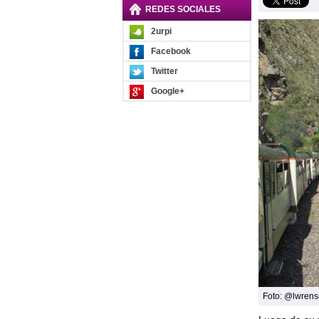
REDES SOCIALES
2urpi
Facebook
Twitter
Google+
Foto: @lwrens