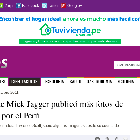
2urpi
Facebook
Twitter
Google+
TES
ESPECTÁCULOS
TECNOLOGÍA
SALUD
GASTRONOMÍA
ECOLOGÍA
ctubre 2011
e Mick Jagger publicó más fotos de
 por el Perú
señadora L´wrence Scott, subió algunas imágenes desde su cuenta de