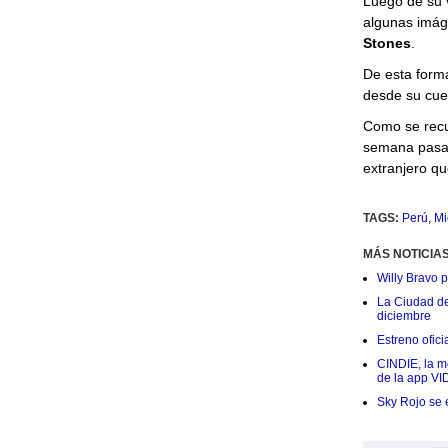
Luego de su v
algunas imág
Stones
.
De esta forma
desde su cuen
Como se recue
semana pasada
extranjero qu
TAGS:
Perú
,
Mi
MÁS NOTICIA
Willy Bravo 
La Ciudad de 
diciembre
Estreno ofic
CINDIE, la me
de la app VI
Sky Rojo se 