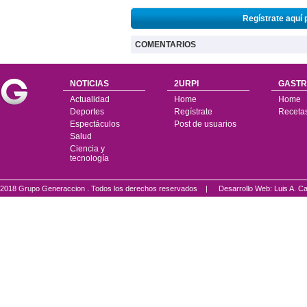
Regístrate aquí 
COMENTARIOS
NOTICIAS
2URPI
GASTR
Actualidad
Home
Home
Deportes
Regístrate
Receta
Espectáculos
Post de usuarios
Salud
Ciencia y
tecnología
2018 Grupo Generaccion . Todos los derechos reservados |
Desarrollo Web: Luis A.