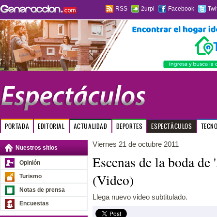
RSS
2urpi
Facebook
Twi
PORTADA
EDITORIAL
ACTUALIDAD
DEPORTES
ESPECTÁCULOS
TECN
Viernes 21 de octubre 2011
Nuestros sitios
Escenas de la boda de 
Opinión
(Video)
Turismo
Notas de prensa
Llega nuevo video subtitulado.
Encuestas