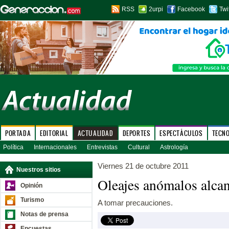
RSS
2urpi
Facebook
Twi
PORTADA
EDITORIAL
ACTUALIDAD
DEPORTES
ESPECTÁCULOS
TECN
Política
Internacionales
Entrevistas
Cultural
Astrología
Viernes 21 de octubre 2011
Nuestros sitios
Oleajes anómalos alcan
Opinión
Turismo
A tomar precauciones.
Notas de prensa
Encuestas