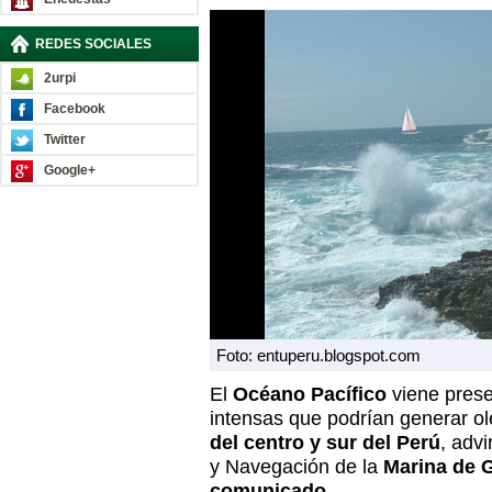
REDES SOCIALES
2urpi
Facebook
Twitter
Google+
Foto: entuperu.blogspot.com
El
Océano Pacífico
viene prese
intensas que podrían generar o
del centro y sur del Perú
, advi
y Navegación de la
Marina de G
comunicado
.