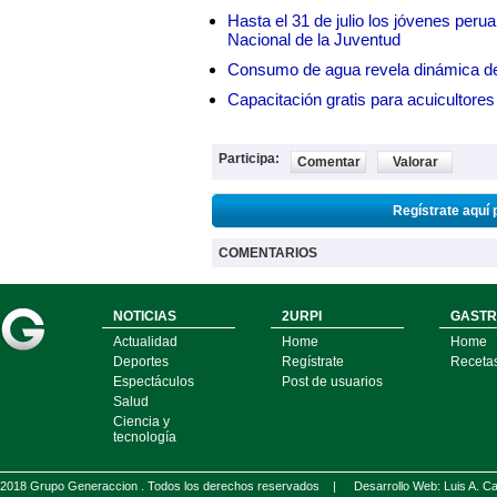
Hasta el 31 de julio los jóvenes peru
Nacional de la Juventud
Consumo de agua revela dinámica d
Capacitación gratis para acuicul
Participa:
Comentar
Valorar
Regístrate aquí 
COMENTARIOS
NOTICIAS
2URPI
GASTR
Actualidad
Home
Home
Deportes
Regístrate
Receta
Espectáculos
Post de usuarios
Salud
Ciencia y
tecnología
2018 Grupo Generaccion . Todos los derechos reservados |
Desarrollo Web: Luis A.