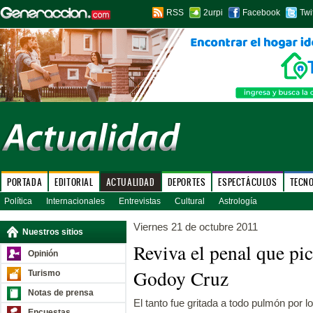
RSS
2urpi
Facebook
Twi
PORTADA
EDITORIAL
ACTUALIDAD
DEPORTES
ESPECTÁCULOS
TECN
Política
Internacionales
Entrevistas
Cultural
Astrología
Viernes 21 de octubre 2011
Nuestros sitios
Reviva el penal que pi
Opinión
Godoy Cruz
Turismo
Notas de prensa
El tanto fue gritada a todo pulmón por 
Encuestas