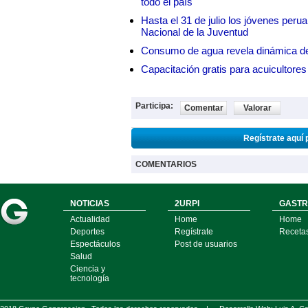
todo el país
Hasta el 31 de julio los jóvenes peru
Nacional de la Juventud
Consumo de agua revela dinámica d
Capacitación gratis para acuicul
Participa:
Comentar
Valorar
Regístrate aquí 
COMENTARIOS
NOTICIAS
2URPI
GASTR
Actualidad
Home
Home
Deportes
Regístrate
Receta
Espectáculos
Post de usuarios
Salud
Ciencia y
tecnología