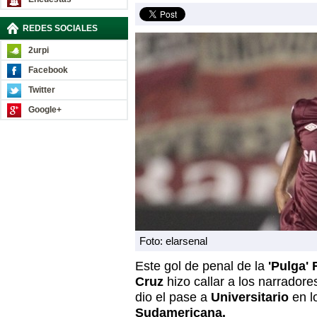
REDES SOCIALES
2urpi
Facebook
Twitter
Google+
Foto: elarsenal
Este gol de penal de la
'Pulga' 
Cruz
hizo callar a los narrador
dio el pase a
Universitario
en l
Sudamericana.