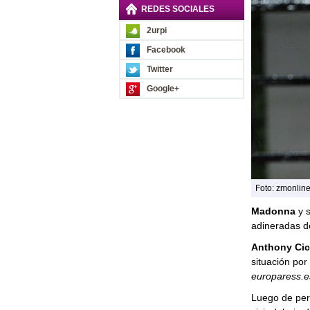
REDES SOCIALES
2urpi
Facebook
Twitter
Google+
Foto: zmonline
Madonna
y s
adineradas de
Anthony Ci
situación por
europaress.e
Luego de perd