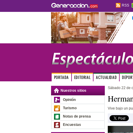
RSS
PORTADA
EDITORIAL
ACTUALIDAD
DEPOR
Sábado 22 de o
Nuestros sitios
Hermano
Opinión
Turismo
Vive bajo un pue
Notas de prensa
Encuestas