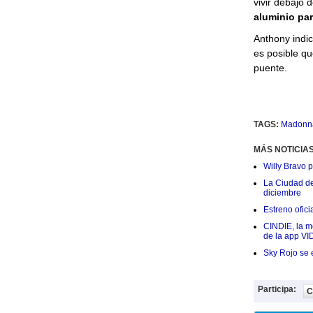
vivir debajo 
aluminio par
Anthony indic
es posible qu
puente.
TAGS:
Madonn
MÁS NOTICIA
Willy Bravo 
La Ciudad de 
diciembre
Estreno ofic
CINDIE, la me
de la app VI
Sky Rojo se 
Participa:
C