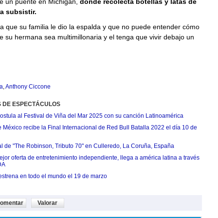
de un puente en Michigan,
donde recolecta botellas y latas de
a subsistir.
a que su familia le dio la espalda y que no puede entender cómo
e su hermana sea multimillonaria y el tenga que vivir debajo un
a
,
Anthony Ciccone
S DE ESPECTÁCULOS
postula al Festival de Viña del Mar 2025 con su canción Latinoamérica
México recibe la Final Internacional de Red Bull Batalla 2022 el día 10 de
ial de "The Robinson, Tributo 70" en Culleredo, La Coruña, España
jor oferta de entretenimiento independiente, llega a américa latina a través
DA
estrena en todo el mundo el 19 de marzo
omentar
Valorar