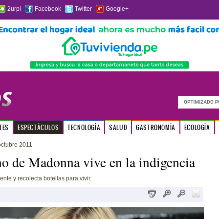
2urpi
Facebook
Twitter
Google+
TES
ESPECTÁCULOS
TECNOLOGÍA
SALUD
GASTRONOMÍA
ECOLOGÍA
ctubre 2011
 de Madonna vive en la indigencia
nte y recolecta botellas para vivir.