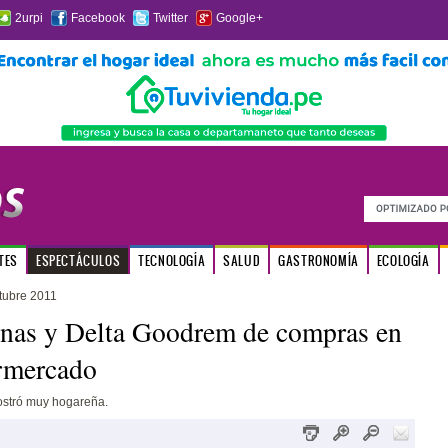
2urpi
Facebook
Twitter
Google+
TES
ESPECTÁCULOS
TECNOLOGÍA
SALUD
GASTRONOMÍA
ECOLOGÍA
tubre 2011
nas y Delta Goodrem de compras en
rmercado
ostró muy hogareña.