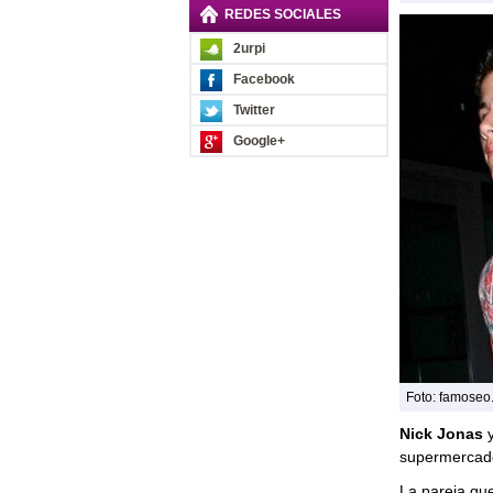
REDES SOCIALES
2urpi
Facebook
Twitter
Google+
Foto: famoseo
Nick Jonas
y
supermercado
La pareja qu