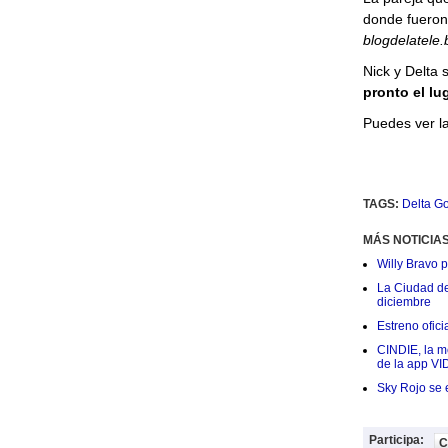
donde fueron
blogdelatele.
Nick y Delta
pronto el lu
Puedes ver l
TAGS:
Delta G
MÁS NOTICIA
Willy Bravo 
La Ciudad de 
diciembre
Estreno ofic
CINDIE, la me
de la app VI
Sky Rojo se 
Participa:
C