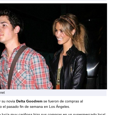
.net
 su novia
Delta Goodrem
se fueron de compras al
 el pasado fin de semana en Los Ángeles.
e lucía muy cariñosa hizo sus compras en un supermercado local,