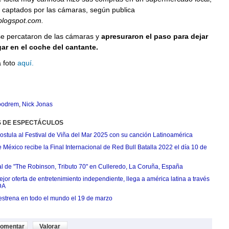
 captados por las cámaras, según publica
blogspot.com.
 se percataron de las cámaras y
apresuraron el paso para dejar
gar en el coche del cantante.
a foto
aquí.
oodrem
,
Nick Jonas
S DE ESPECTÁCULOS
postula al Festival de Viña del Mar 2025 con su canción Latinoamérica
México recibe la Final Internacional de Red Bull Batalla 2022 el día 10 de
ial de "The Robinson, Tributo 70" en Culleredo, La Coruña, España
jor oferta de entretenimiento independiente, llega a américa latina a través
DA
estrena en todo el mundo el 19 de marzo
omentar
Valorar