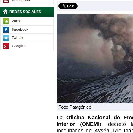
REDES SOCIALES
2urpi
Facebook
Twitter
Google+
Foto: Patagónico
La
Oficina Nacional de Eme
Interior
(
ONEMI
), decretó 
localidades de Aysén, Río Ibá