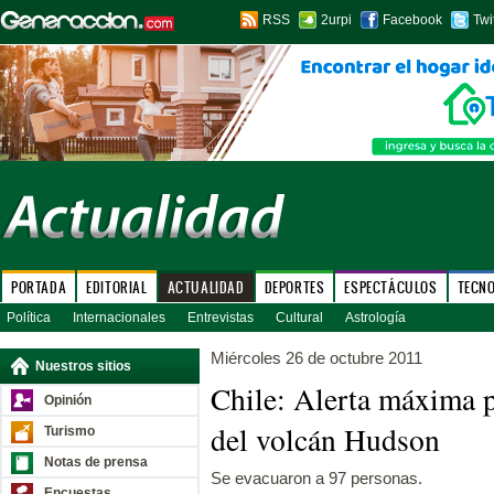
RSS
2urpi
Facebook
Twi
PORTADA
EDITORIAL
ACTUALIDAD
DEPORTES
ESPECTÁCULOS
TECN
Política
Internacionales
Entrevistas
Cultural
Astrología
Miércoles 26 de octubre 2011
Nuestros sitios
Chile: Alerta máxima p
Opinión
del volcán Hudson
Turismo
Notas de prensa
Se evacuaron a 97 personas.
Encuestas