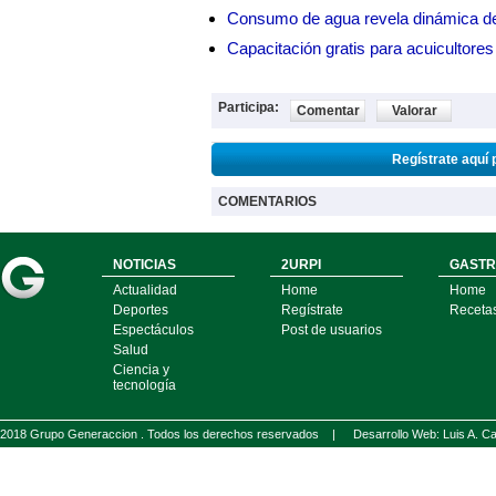
Consumo de agua revela dinámica d
Capacitación gratis para acuicul
Participa:
Comentar
Valorar
Regístrate aquí 
COMENTARIOS
NOTICIAS
2URPI
GASTR
Actualidad
Home
Home
Deportes
Regístrate
Receta
Espectáculos
Post de usuarios
Salud
Ciencia y
tecnología
2018 Grupo Generaccion . Todos los derechos reservados |
Desarrollo Web: Luis A.