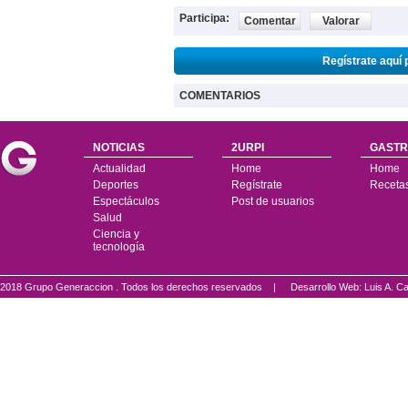
Participa:
Comentar
Valorar
Regístrate aquí 
COMENTARIOS
NOTICIAS
2URPI
GASTR
Actualidad
Home
Home
Deportes
Regístrate
Receta
Espectáculos
Post de usuarios
Salud
Ciencia y
tecnología
2018 Grupo Generaccion . Todos los derechos reservados |
Desarrollo Web: Luis A.