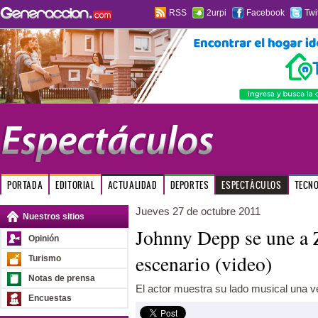
RSS
2urpi
Facebook
Twi
PORTADA
EDITORIAL
ACTUALIDAD
DEPORTES
ESPECTÁCULOS
TECN
Jueves 27 de octubre 2011
Nuestros sitios
Johnny Depp se une a 
Opinión
escenario (video)
Turismo
Notas de prensa
El actor muestra su lado musical una 
Encuestas