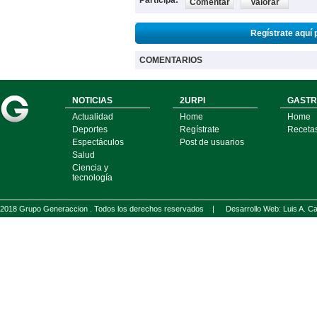
Participa:
Comentar
Valorar
Regístrate aquí 
COMENTARIOS
NOTICIAS
2URPI
GASTR
Actualidad
Home
Home
Deportes
Regístrate
Receta
Espectáculos
Post de usuarios
Salud
Ciencia y
tecnología
2018 Grupo Generaccion . Todos los derechos reservados |
Desarrollo Web: Luis A.