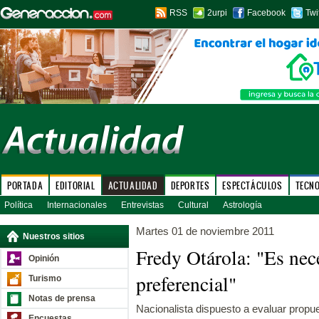
RSS
2urpi
Facebook
Twi
PORTADA
EDITORIAL
ACTUALIDAD
DEPORTES
ESPECTÁCULOS
TECN
Política
Internacionales
Entrevistas
Cultural
Astrología
Martes 01 de noviembre 2011
Nuestros sitios
Fredy Otárola: "Es nec
Opinión
preferencial"
Turismo
Notas de prensa
Nacionalista dispuesto a evaluar propu
Encuestas