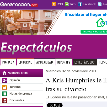
RSS
2urpi
Facebook
Twi
PORTADA
EDITORIAL
ACTUALIDAD
DEPORTES
ESPECTÁCULOS
TECN
Miércoles 02 de noviembre 2011
Nuestros sitios
A Kris Humphries le ll
Opinión
tras su divorcio
Turismo
Notas de prensa
El jugador no la está pasando tan mal, 
Encuestas