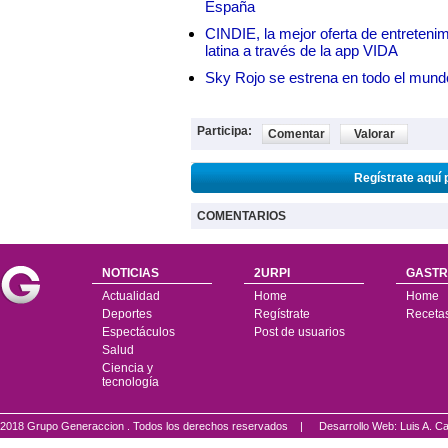
España
CINDIE, la mejor oferta de entretenim
latina a través de la app VIDA
Sky Rojo se estrena en todo el mund
Participa:
Comentar
Valorar
Regístrate aquí 
COMENTARIOS
NOTICIAS
2URPI
GASTR
Actualidad
Home
Home
Deportes
Regístrate
Receta
Espectáculos
Post de usuarios
Salud
Ciencia y
tecnología
2018 Grupo Generaccion . Todos los derechos reservados |
Desarrollo Web: Luis A.