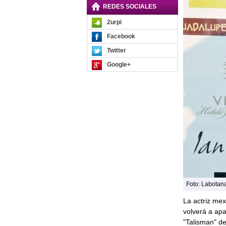
REDES SOCIALES
2urpi
Facebook
Twitter
Google+
Foto: Labotan
La actriz me
volverá a apa
"Talisman" de