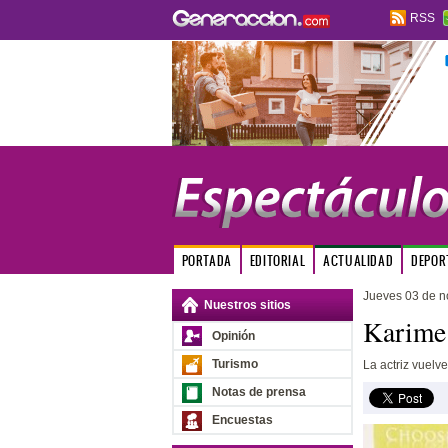
RSS
PORTADA
EDITORIAL
ACTUALIDAD
DEPOR
Jueves 03 de n
Nuestros sitios
Karime 
Opinión
Turismo
La actriz vuelv
Notas de prensa
Encuestas