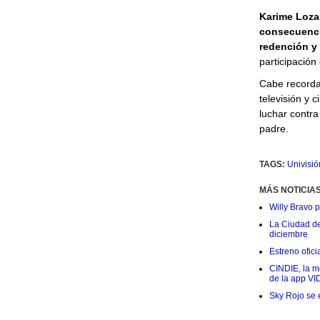
Karime Loz
consecuenci
redención y 
participación
Cabe recordar
televisión y 
luchar contra
padre.
TAGS:
Univisió
MÁS NOTICIA
Willy Bravo 
La Ciudad de 
diciembre
Estreno ofic
CINDIE, la me
de la app VI
Sky Rojo se 