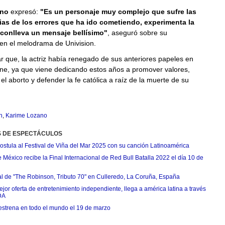
ano
expresó:
"Es un personaje muy complejo que sufre las
as de los errores que ha ido cometiendo, experimenta la
conlleva un mensaje bellísimo"
, aseguró sobre su
 en el melodrama de Univision.
 que, la actriz había renegado de sus anteriores papeles en
cine, ya que viene dedicando estos años a promover valores,
 el aborto y defender la fe católica a raíz de la muerte de su
n
,
Karime Lozano
S DE ESPECTÁCULOS
postula al Festival de Viña del Mar 2025 con su canción Latinoamérica
México recibe la Final Internacional de Red Bull Batalla 2022 el día 10 de
ial de "The Robinson, Tributo 70" en Culleredo, La Coruña, España
jor oferta de entretenimiento independiente, llega a américa latina a través
DA
estrena en todo el mundo el 19 de marzo