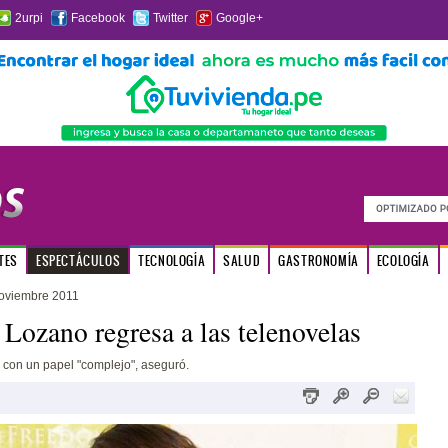
2urpi
Facebook
Twitter
Google+
TES
ESPECTÁCULOS
TECNOLOGÍA
SALUD
GASTRONOMÍA
ECOLOGÍA
oviembre 2011
Lozano regresa a las telenovelas
e con un papel "complejo", aseguró.