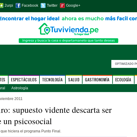
2urpi
Facebook
Twitter
Google+
TES
ESPECTÁCULOS
TECNOLOGÍA
SALUD
GASTRONOMÍA
ECOLOGÍA
ural
Astrología
oviembre 2011
ro: supuesto vidente descarta ser
e un psicosocial
 que hiciera el programa Punto Final.