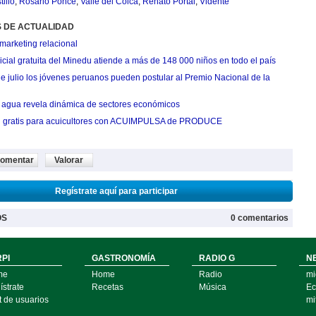
illo
,
Rosario Ponce
,
Valle del Colca
,
Renato Portal
,
Vidente
S DE ACTUALIDAD
marketing relacional
cial gratuita del Minedu atiende a más de 148 000 niños en todo el país
de julio los jóvenes peruanos pueden postular al Premio Nacional de la
agua revela dinámica de sectores económicos
n gratis para acuicultores con ACUIMPULSA de PRODUCE
omentar
Valorar
Regístrate aquí para participar
OS
0 comentarios
PI
GASTRONOMÍA
RADIO G
N
me
Home
Radio
mi
strate
Recetas
Música
Ec
t de usuarios
mi