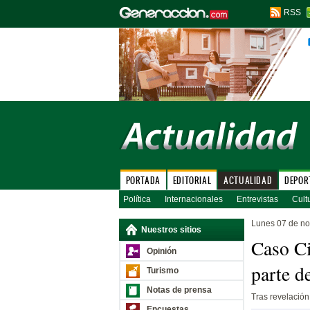
RSS
PORTADA
EDITORIAL
ACTUALIDAD
DEPOR
Política
Internacionales
Entrevistas
Cult
Lunes 07 de n
Nuestros sitios
Caso Ci
Opinión
parte d
Turismo
Notas de prensa
Tras revelación
Encuestas