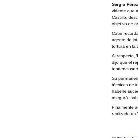
Sergio Pérez
vidente que a
Castillo, desc
objetivo de a
Cabe recorda
agente de int
tortura en la
Al respecto,
dijo que el r
tendenciosam
Su permanen
técnicas de i
haberle suced
aseguró- sab
Finalmente a
realizado un 