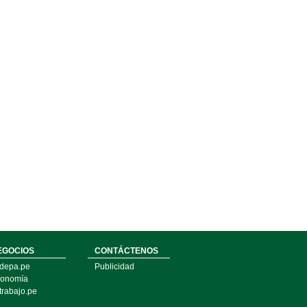
EGOCIOS
CONTÁCTENOS
depa.pe
Publicidad
onomía
trabajo.pe