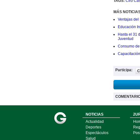
TAGS:
Ciro Cast
MÁS NOTICIA
Ventajas del 
Educación Ini
Hasta el 31 
Juventud
Consumo de 
Capacitació
Participa:
C
COMENTARI
NOTICIAS
2UR
Actualidad
Ho
Deportes
Regí
Espectáculos
Pos
Salud