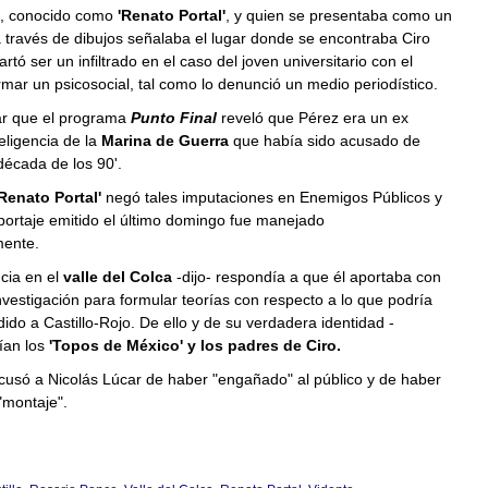
, conocido como
'Renato Portal'
, y quien se presentaba como un
 través de dibujos señalaba el lugar donde se encontraba Ciro
artó ser un infiltrado en el caso del joven universitario con el
rmar un psicosocial, tal como lo denunció un medio periodístico.
r que el programa
Punto Final
reveló que Pérez era un ex
eligencia de la
Marina de Guerra
que había sido acusado de
 década de los 90'.
'Renato Portal'
negó tales imputaciones en Enemigos Públicos y
eportaje emitido el último domingo fue manejado
ente.
cia en el
valle del Colca
-dijo- respondía a que él aportaba con
nvestigación para formular teorías con respecto a lo que podría
ido a Castillo-Rojo. De ello y de su verdadera identidad -
ían los
'Topos de México' y los padres de Ciro.
cusó a Nicolás Lúcar de haber "engañado" al público y de haber
"montaje".