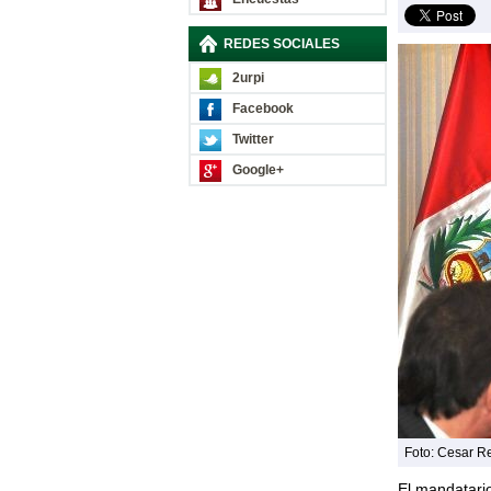
REDES SOCIALES
2urpi
Facebook
Twitter
Google+
Foto: Cesar Re
El mandatari