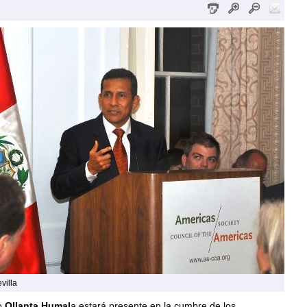
villa
o
Ollanta Humal
a estará presente en la cumbre de los