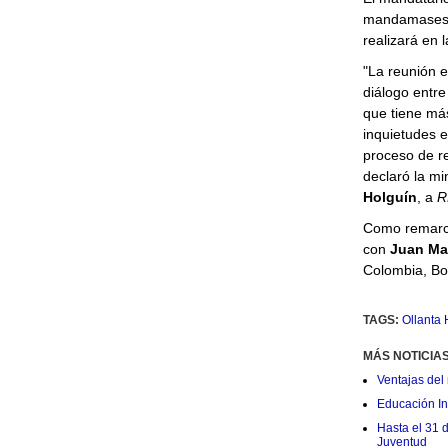
mandamases q
realizará en 
"La reunión 
diálogo entr
que tiene más
inquietudes 
proceso de re
declaró la mi
Holguín
, a
R
Como remarc
con
Juan Man
Colombia, Bo
TAGS:
Ollanta
MÁS NOTICIA
Ventajas del 
Educación Ini
Hasta el 31 
Juventud