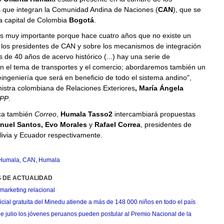
ue integran la Comunidad Andina de Naciones (
CAN
), que se
la capital de Colombia
Bogotá
.
es muy importante porque hace cuatro años que no existe un
e los presidentes de CAN y sobre los mecanismos de integración
 de 40 años de acervo histórico (...) hay una serie de
en el tema de transportes y el comercio; abordaremos también un
ingeniería que será en beneficio de todo el sistema andino",
nistra colombiana de Relaciones Exteriores
, María Ángela
PP
.
a también
Correo
,
Humala Tasso2
intercambiará propuestas
uel Santos, Evo Morales
y
Rafael Correa
, presidentes de
livia y Ecuador respectivamente.
 Humala
,
CAN
,
Humala
S DE ACTUALIDAD
marketing relacional
cial gratuita del Minedu atiende a más de 148 000 niños en todo el país
de julio los jóvenes peruanos pueden postular al Premio Nacional de la