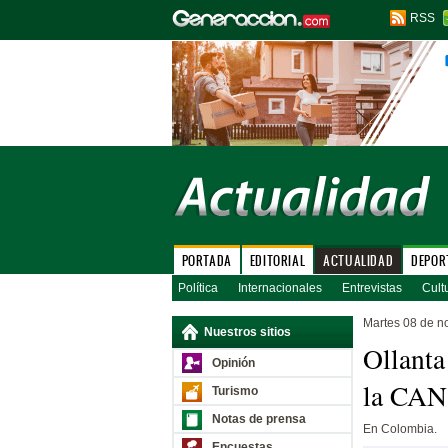
RSS
PORTADA
EDITORIAL
ACTUALIDAD
DEPOR
Política
Internacionales
Entrevistas
Cult
Martes 08 de n
Nuestros sitios
Ollanta
Opinión
la CAN
Turismo
Notas de prensa
En Colombia.
Encuestas