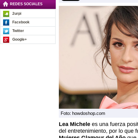
REDES SOCIALES
2urpi
Facebook
Twitter
Google+
Foto: howdoshop.com
Lea Michele
es una fuerza positi
del entretenimiento, por lo que
Mujeres Glamour del Año
que 