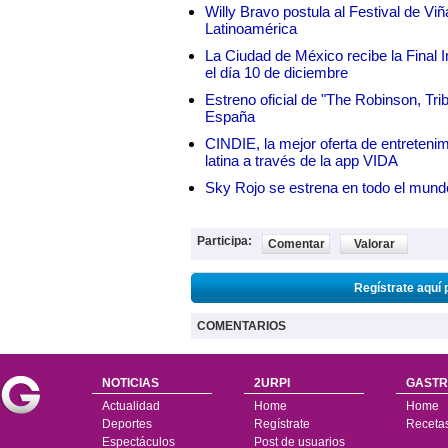
Willy Bravo postula al Festival de Vi
Latinoamérica
La Ciudad de México recibe la Final I
el día 10 de diciembre
Estreno oficial de "The Robinson, Tri
España
CINDIE, la mejor oferta de entretenim
latina a través de la app VIDA
Sky Rojo se estrena en todo el mund
Participa:
Comentar
Valorar
Regístrate aquí 
COMENTARIOS
NOTICIAS
2URPI
GASTR
Actualidad
Home
Home
Deportes
Regístrate
Receta
Espectáculos
Post de usuarios