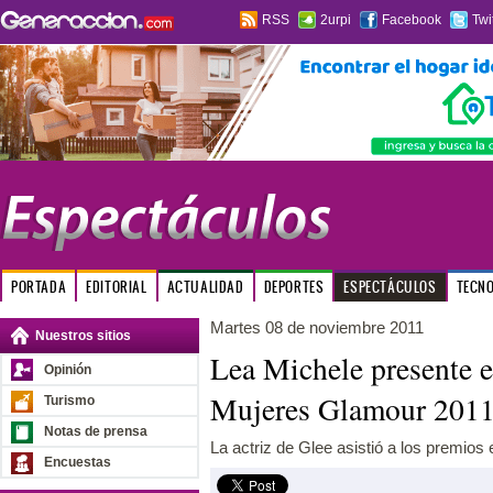
RSS
2urpi
Facebook
Twi
PORTADA
EDITORIAL
ACTUALIDAD
DEPORTES
ESPECTÁCULOS
TECN
Martes 08 de noviembre 2011
Nuestros sitios
Lea Michele presente e
Opinión
Mujeres Glamour 201
Turismo
Notas de prensa
La actriz de Glee asistió a los premios 
Encuestas