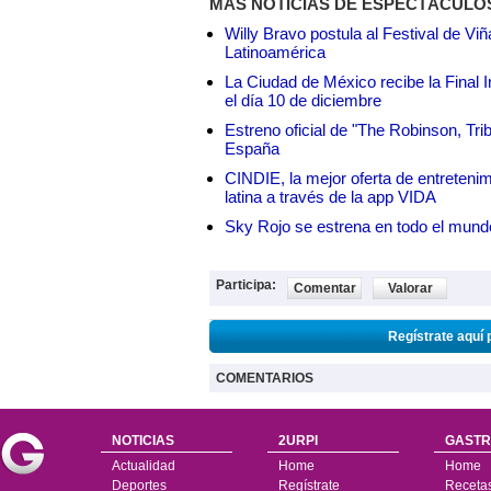
MÁS NOTICIAS DE ESPECTÁCULO
Willy Bravo postula al Festival de Vi
Latinoamérica
La Ciudad de México recibe la Final I
el día 10 de diciembre
Estreno oficial de "The Robinson, Tri
España
CINDIE, la mejor oferta de entretenim
latina a través de la app VIDA
Sky Rojo se estrena en todo el mund
Participa:
Comentar
Valorar
Regístrate aquí 
COMENTARIOS
NOTICIAS
2URPI
GASTR
Actualidad
Home
Home
Deportes
Regístrate
Receta