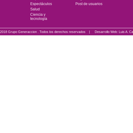
Espectáculos
Post de usuarios
Salud
Ciencia y
tecnología
2018 Grupo Generaccion . Todos los derechos reservados |
Desarrollo Web: Luis A.