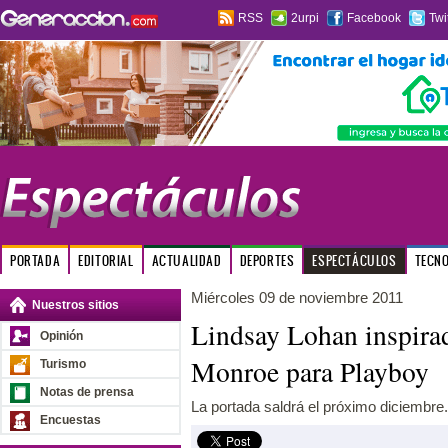
RSS
2urpi
Facebook
Twi
PORTADA
EDITORIAL
ACTUALIDAD
DEPORTES
ESPECTÁCULOS
TECN
Miércoles 09 de noviembre 2011
Nuestros sitios
Lindsay Lohan inspira
Opinión
Monroe para Playboy
Turismo
Notas de prensa
La portada saldrá el próximo diciembre.
Encuestas