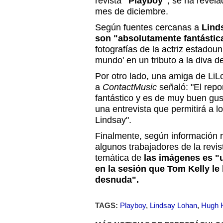
revista
"Playboy"
, se ha revela
mes de diciembre.
Según fuentes cercanas a
Lind
son "absolutamente fantástic
fotografías de la actriz estadoun
mundo' en un tributo a la diva d
Por otro lado, una amiga de LiL
a
ContactMusic
señaló: "El rep
fantástico y es de muy buen gus
una entrevista que permitirá a lo
Lindsay".
Finalmente, según información 
algunos trabajadores de la revi
temática de
las imágenes es "u
en la sesión que Tom Kelly le
desnuda".
TAGS:
Playboy
,
Lindsay Lohan
,
Hugh 