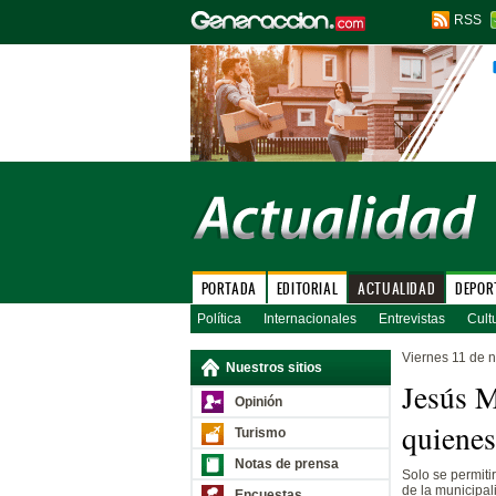
RSS
PORTADA
EDITORIAL
ACTUALIDAD
DEPOR
Política
Internacionales
Entrevistas
Cult
Viernes 11 de 
Nuestros sitios
Jesús M
Opinión
quienes
Turismo
Notas de prensa
Solo se permitir
de la municipal
Encuestas