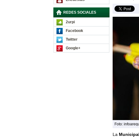
REDES SOCIALES
2urpi
Facebook
Twitter
Google+
Foto: infoare
La
Municipal