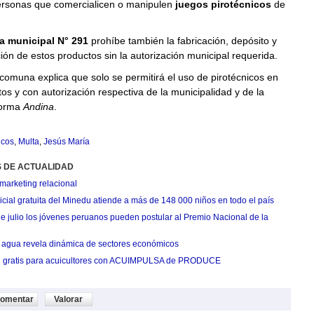
personas que comercialicen o manipulen
juegos pirotécnicos
de
a municipal N° 291
prohíbe también la fabricación, depósito y
ión de estos productos sin la autorización municipal requerida.
comuna explica que solo se permitirá el uso de pirotécnicos en
tos y con autorización respectiva de la municipalidad y de la
forma
Andina
.
icos
,
Multa
,
Jesús María
S DE ACTUALIDAD
marketing relacional
cial gratuita del Minedu atiende a más de 148 000 niños en todo el país
de julio los jóvenes peruanos pueden postular al Premio Nacional de la
agua revela dinámica de sectores económicos
n gratis para acuicultores con ACUIMPULSA de PRODUCE
omentar
Valorar