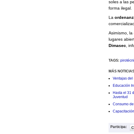
soles a las 
forma ilegal.
La
ordenanz
comercializac
Asimismo, la 
lugares abier
Dimasec
, in
TAGS:
pirotécn
MÁS NOTICIA
Ventajas del 
Educación Ini
Hasta el 31 
Juventud
Consumo de 
Capacitació
Participa:
C