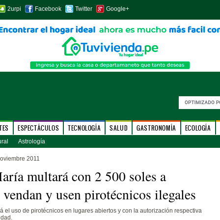
2urpi
Facebook
Twitter
Google+
TES
ESPECTÁCULOS
TECNOLOGÍA
SALUD
GASTRONOMÍA
ECOLOGÍA
ural
Astrología
noviembre 2011
aría multará con 2 500 soles a
 vendan y usen pirotécnicos ilegales
á el uso de pirotécnicos en lugares abiertos y con la autorización respectiva
idad.