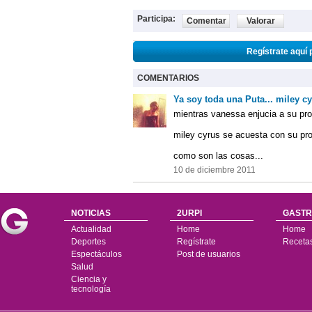
Participa:
Comentar
Valorar
Regístrate aquí 
COMENTARIOS
Ya soy toda una Puta... miley
mientras vanessa enjucia a su pro
miley cyrus se acuesta con su pr
como son las cosas...
10 de diciembre 2011
NOTICIAS
2URPI
GASTR
Actualidad
Home
Home
Deportes
Regístrate
Receta
Espectáculos
Post de usuarios
Salud
Ciencia y
tecnología