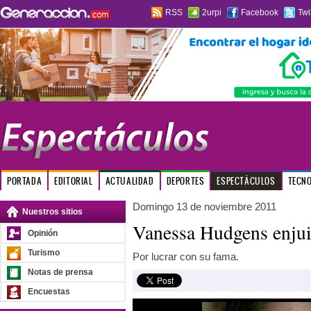
RSS
2urpi
Facebook
Twi
PORTADA
EDITORIAL
ACTUALIDAD
DEPORTES
ESPECTÁCULOS
TECN
Domingo 13 de noviembre 2011
Nuestros sitios
Vanessa Hudgens enjuic
Opinión
Turismo
Por lucrar con su fama.
Notas de prensa
Encuestas