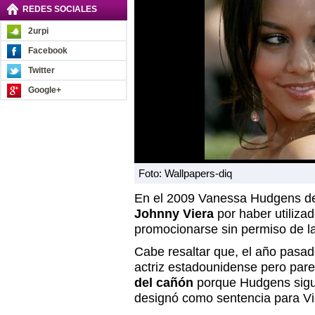
REDES SOCIALES
2urpi
Facebook
Twitter
Google+
Foto: Wallpapers-diq
En el 2009 Vanessa Hudgens de
Johnny Viera
por haber utiliza
promocionarse sin permiso de la
Cabe resaltar que, el año pasado
actriz estadounidense pero par
del cañón
porque Hudgens sigue
designó como sentencia para Vi