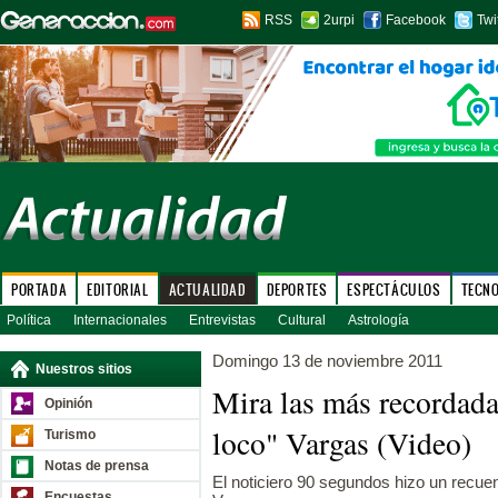
RSS
2urpi
Facebook
Twi
PORTADA
EDITORIAL
ACTUALIDAD
DEPORTES
ESPECTÁCULOS
TECN
Política
Internacionales
Entrevistas
Cultural
Astrología
Domingo 13 de noviembre 2011
Nuestros sitios
Mira las más recordada
Opinión
loco" Vargas (Video)
Turismo
Notas de prensa
El noticiero 90 segundos hizo un recue
Encuestas