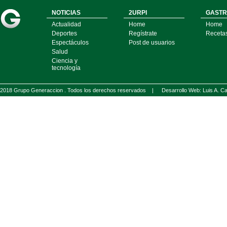
NOTICIAS
2URPI
GASTR
Actualidad
Home
Home
Deportes
Regístrate
Receta
Espectáculos
Post de usuarios
Salud
Ciencia y
tecnología
2018 Grupo Generaccion . Todos los derechos reservados |
Desarrollo Web: Luis A.