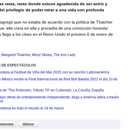
as raras, raras donde estuve agradecida de ser actriz y
el privilegio de poder mirar a una vida con profunda
agregó que no estaba de acuerdo con la política de Thatcher
ue ‘ella creía en ella y procedía de una convicción honesta’.
 llega a los cines en el Reino Unido el próximo 6 de enero de
,
Margaret Thatcher
,
Meryl Streep
,
The Iron Lady
S DE ESPECTÁCULOS
postula al Festival de Viña del Mar 2025 con su canción Latinoamérica
México recibe la Final Internacional de Red Bull Batalla 2022 el día 10 de
ial de "The Robinson, Tributo 70" en Culleredo, La Coruña, España
jor oferta de entretenimiento independiente, llega a américa latina a través
DA
estrena en todo el mundo el 19 de marzo
omentar
Valorar