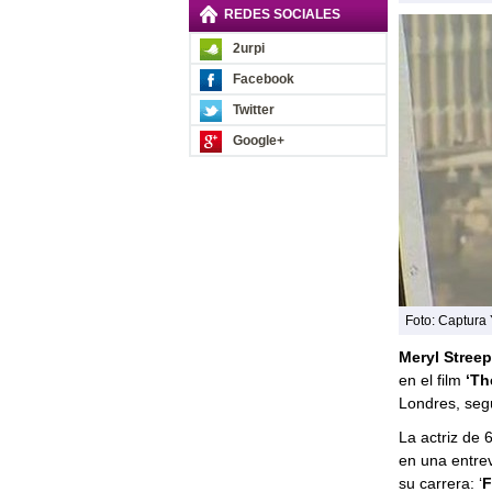
REDES SOCIALES
2urpi
Facebook
Twitter
Google+
Foto: Captura
Meryl Streep
en el film
‘Th
Londres, seg
La actriz de 
en una entrev
su carrera: ‘
F