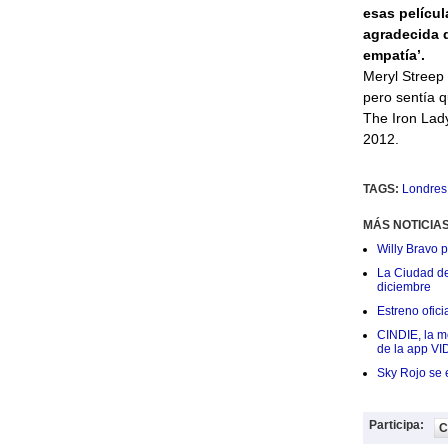
esas películ
agradecida d
empatía’.
Meryl Streep 
pero sentía q
The Iron Lady
2012.
TAGS:
Londres
MÁS NOTICIA
Willy Bravo 
La Ciudad de 
diciembre
Estreno ofic
CINDIE, la me
de la app VI
Sky Rojo se 
Participa:
C