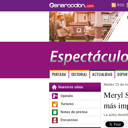
RSS
PORTADA
EDITORIAL
ACTUALIDAD
DEPOR
Martes 15 de n
Nuestros sitios
Meryl S
Opinión
más imp
Turismo
Notas de prensa
La actriz develó
Encuestas