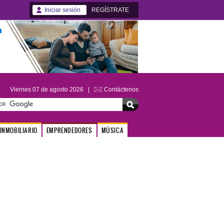
Iniciar sesión
REGÍSTRATE
Viernes 07 de agosto 2026 |
Contáctenos
INMOBILIARIO
EMPRENDEDORES
MÚSICA