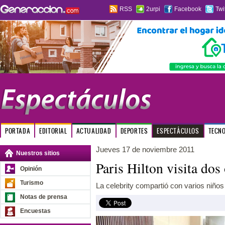
RSS
2urpi
Facebook
Twi
PORTADA
EDITORIAL
ACTUALIDAD
DEPORTES
ESPECTÁCULOS
TECN
Jueves 17 de noviembre 2011
Nuestros sitios
Paris Hilton visita dos
Opinión
Turismo
La celebrity compartió con varios niños
Notas de prensa
Encuestas