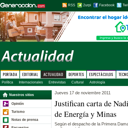
RSS
2urpi
Facebook
Twi
PORTADA
EDITORIAL
ACTUALIDAD
DEPORTES
ESPECTÁCULOS
TECN
Política
Internacionales
Entrevistas
Cultural
Astrología
Jueves 17 de noviembre 2011
Nuestros sitios
Justifican carta de Nad
Opinión
de Energía y Minas
Turismo
Notas de prensa
Según el despacho de la Primera Dama, 
Encuestas