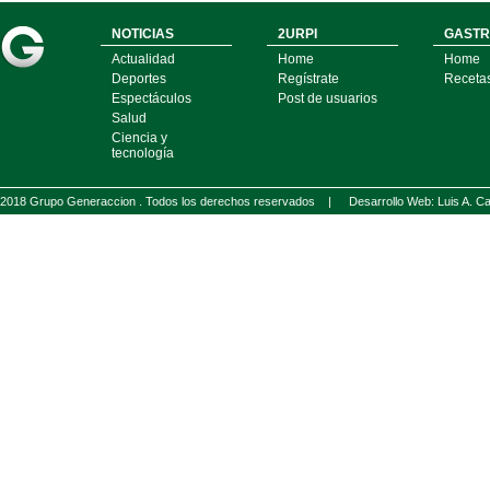
NOTICIAS
2URPI
GASTR
Actualidad
Home
Home
Deportes
Regístrate
Receta
Espectáculos
Post de usuarios
Salud
Ciencia y
tecnología
2018 Grupo Generaccion . Todos los derechos reservados |
Desarrollo Web: Luis A.