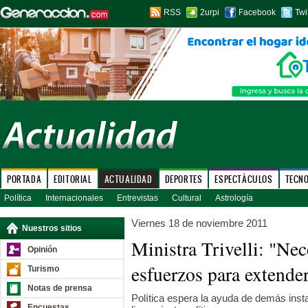
RSS
2urpi
Facebook
Twi
PORTADA
EDITORIAL
ACTUALIDAD
DEPORTES
ESPECTÁCULOS
TECN
Política
Internacionales
Entrevistas
Cultural
Astrología
Viernes 18 de noviembre 2011
Nuestros sitios
Ministra Trivelli: "Ne
Opinión
esfuerzos para extender
Turismo
Notas de prensa
Política espera la ayuda de demás inst
Encuestas