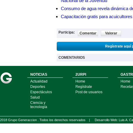
Nacional de la Juventud
Consumo de agua revela dinámica d
Capacitación gratis para acuicul
Participa:
Comentar
Valorar
Regístrate aquí 
COMENTARIOS
NOTICIAS
2URPI
GASTR
Actualidad
Home
Home
Deportes
Regístrate
Receta
Espectáculos
Post de usuarios
Salud
Ciencia y
tecnología
2018 Grupo Generaccion . Todos los derechos reservados |
Desarrollo Web: Luis A.