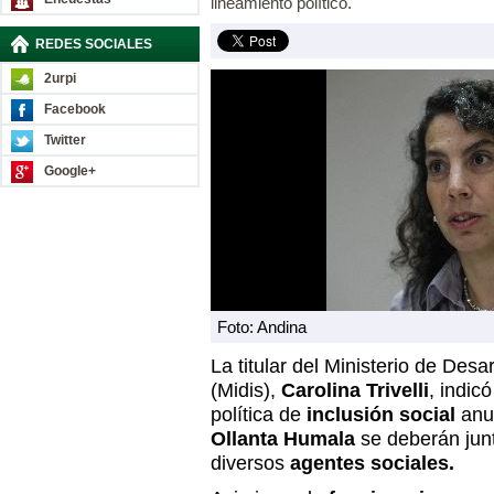
lineamiento político.
REDES SOCIALES
2urpi
Facebook
Twitter
Google+
Foto: Andina
La titular del Ministerio de Desar
(Midis),
Carolina Trivelli
, indic
política de
inclusión social
anun
Ollanta Humala
se deberán junt
diversos
agentes sociales.