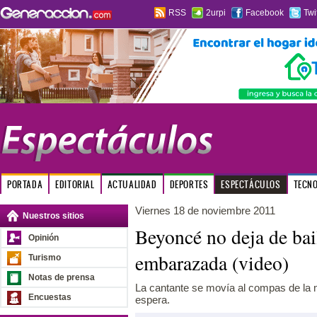
RSS
2urpi
Facebook
Twi
PORTADA
EDITORIAL
ACTUALIDAD
DEPORTES
ESPECTÁCULOS
TECN
Viernes 18 de noviembre 2011
Nuestros sitios
Beyoncé no deja de bai
Opinión
embarazada (video)
Turismo
Notas de prensa
La cantante se movía al compas de la m
Encuestas
espera.