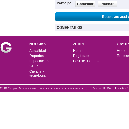
Participa:
Comentar
Valorar
Regístrate aquí 
COMENTARIOS
NOTICIAS
2URPI
GASTR
Actualidad
Home
Home
Deportes
Regístrate
Receta
Espectáculos
Post de usuarios
Salud
Ciencia y
tecnología
2018 Grupo Generaccion . Todos los derechos reservados |
Desarrollo Web: Luis A.