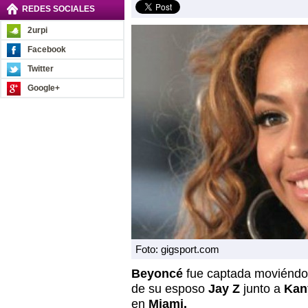
REDES SOCIALES
2urpi
Facebook
Twitter
Google+
Foto: gigsport.com
Beyoncé
fue captada moviéndol
de su esposo
Jay Z
junto a
Kan
en
Miami.