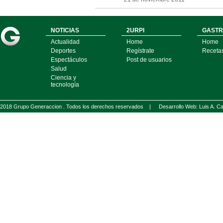
NOTICIAS
2URPI
GASTR
Actualidad
Home
Home
Deportes
Regístrate
Receta
Espectáculos
Post de usuarios
Salud
Ciencia y
tecnología
2018 Grupo Generaccion . Todos los derechos reservados |
Desarrollo Web: Luis A.