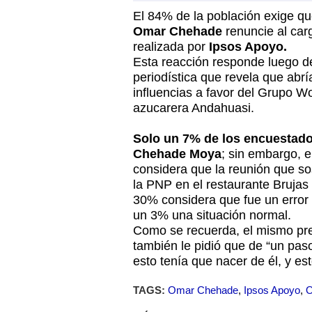
El 84% de la población exige qu
Omar Chehade
renuncie al carg
realizada por
Ipsos Apoyo.
Esta reacción responde luego d
periodística que revela que abría
influencias a favor del Grupo Wo
azucarera Andahuasi.
Solo un 7% de los encuestad
Chehade Moya
; sin embargo, 
considera que la reunión que so
la PNP en el restaurante Brujas
30% considera que fue un error p
un 3% una situación normal.
Como se recuerda, el mismo pr
también le pidió que de “un paso
esto tenía que nacer de él, y est
TAGS:
Omar Chehade
,
Ipsos Apoyo
,
O