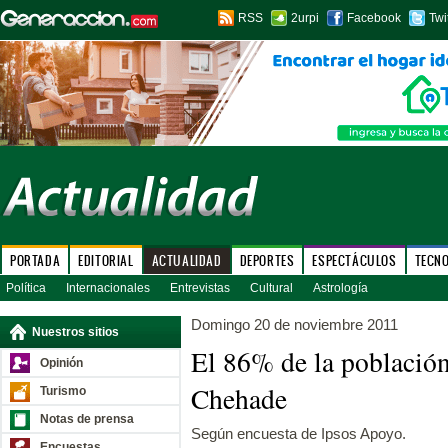
RSS
2urpi
Facebook
Twi
PORTADA
EDITORIAL
ACTUALIDAD
DEPORTES
ESPECTÁCULOS
TECN
Política
Internacionales
Entrevistas
Cultural
Astrología
Domingo 20 de noviembre 2011
Nuestros sitios
El 86% de la población
Opinión
Chehade
Turismo
Notas de prensa
Según encuesta de Ipsos Apoyo.
Encuestas