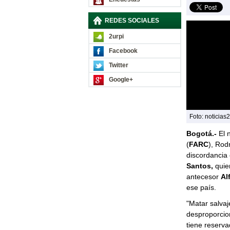
REDES SOCIALES
2urpi
Facebook
Twitter
Google+
Foto: noticias
Bogotá.-
El 
(
FARC
), Rod
discordancia 
Santos,
quie
antecesor
Al
ese país.
"Matar salva
desproporcion
tiene reserva