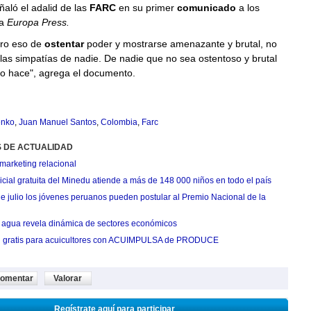
eñaló el adalid de las
FARC
en su primer
comunicado
a los
ca
Europa Press.
ero eso de
ostentar
poder y mostrarse amenazante y brutal, no
as simpatías de nadie. De nadie que no sea ostentoso y brutal
lo hace", agrega el documento.
enko
,
Juan Manuel Santos
,
Colombia
,
Farc
S DE ACTUALIDAD
marketing relacional
cial gratuita del Minedu atiende a más de 148 000 niños en todo el país
de julio los jóvenes peruanos pueden postular al Premio Nacional de la
agua revela dinámica de sectores económicos
n gratis para acuicultores con ACUIMPULSA de PRODUCE
omentar
Valorar
Regístrate aquí para participar