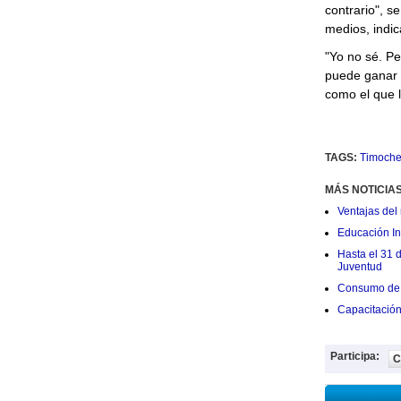
contrario", s
medios, indi
"Yo no sé. P
puede ganar l
como el que 
TAGS:
Timoch
MÁS NOTICIA
Ventajas del 
Educación Ini
Hasta el 31 
Juventud
Consumo de 
Capacitació
Participa:
C