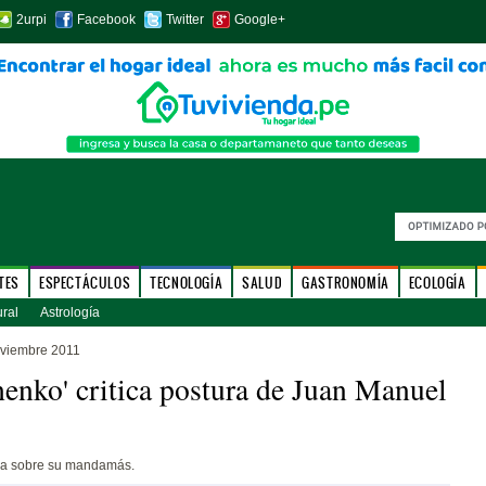
2urpi
Facebook
Twitter
Google+
TES
ESPECTÁCULOS
TECNOLOGÍA
SALUD
GASTRONOMÍA
ECOLOGÍA
ural
Astrología
oviembre 2011
enko' critica postura de Juan Manuel
bla sobre su mandamás.