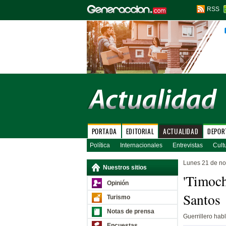
RSS
PORTADA
EDITORIAL
ACTUALIDAD
DEPOR
Política
Internacionales
Entrevistas
Cult
Lunes 21 de n
Nuestros sitios
'Timoch
Opinión
Santos
Turismo
Notas de prensa
Guerrillero ha
Encuestas