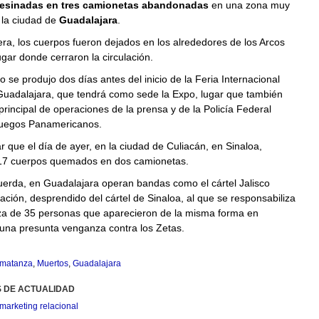
esinadas en tres camionetas abandonadas
en una zona muy
 la ciudad de
Guadalajara
.
a, los cuerpos fueron dejados en los alrededores de los Arcos
lugar donde cerraron la circulación.
o se produjo dos días antes del inicio de la Feria Internacional
 Guadalajara, que tendrá como sede la Expo, lugar que también
 principal de operaciones de la prensa y de la Policía Federal
Juegos Panamericanos.
 que el día de ayer, en la ciudad de Culiacán, en Sinaloa,
17 cuerpos quemados en dos camionetas.
erda, en Guadalajara operan bandas como el cártel Jalisco
ión, desprendido del cártel de Sinaloa, al que se responsabiliza
za de 35 personas que aparecieron de la misma forma en
 una presunta venganza contra los Zetas.
matanza
,
Muertos
,
Guadalajara
S DE ACTUALIDAD
marketing relacional