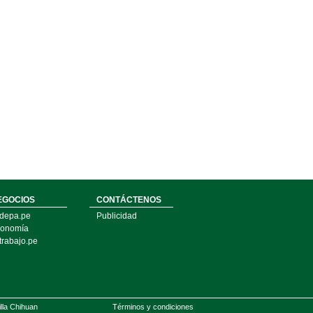
EGOCIOS
CONTÁCTENOS
depa.pe
Publicidad
onomía
trabajo.pe
illa Chihuan
Términos y condiciones