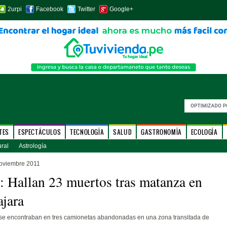
2urpi
Facebook
Twitter
Google+
TES
ESPECTÁCULOS
TECNOLOGÍA
SALUD
GASTRONOMÍA
ECOLOGÍA
ural
Astrología
oviembre 2011
 Hallan 23 muertos tras matanza en
jara
se encontraban en tres camionetas abandonadas en una zona transitada de