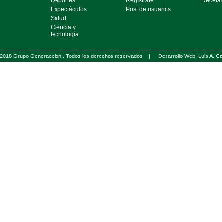
Deportes
Regístrate
Receta
Espectáculos
Post de usuarios
Salud
Ciencia y
tecnología
2018 Grupo Generaccion . Todos los derechos reservados |
Desarrollo Web: Luis A.