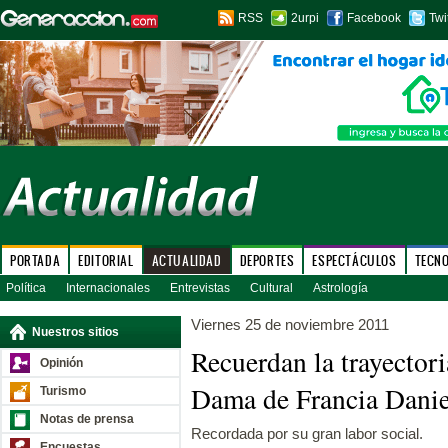
RSS
2urpi
Facebook
Twi
PORTADA
EDITORIAL
ACTUALIDAD
DEPORTES
ESPECTÁCULOS
TECN
Política
Internacionales
Entrevistas
Cultural
Astrología
Viernes 25 de noviembre 2011
Nuestros sitios
Recuerdan la trayectori
Opinión
Dama de Francia Danie
Turismo
Notas de prensa
Recordada por su gran labor social.
Encuestas