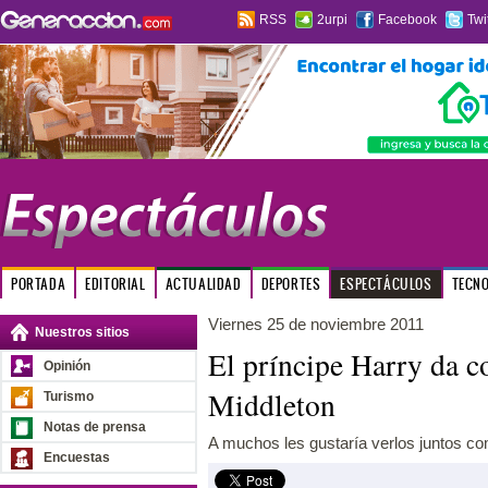
RSS
2urpi
Facebook
Twi
PORTADA
EDITORIAL
ACTUALIDAD
DEPORTES
ESPECTÁCULOS
TECN
Viernes 25 de noviembre 2011
Nuestros sitios
El príncipe Harry da c
Opinión
Middleton
Turismo
Notas de prensa
A muchos les gustaría verlos juntos co
Encuestas