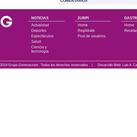
COMENTARIOS
NOTICIAS
2URPI
GASTR
Actualidad
Home
Home
Deportes
Regístrate
Receta
Espectáculos
Post de usuarios
Salud
Ciencia y
tecnología
2018 Grupo Generaccion . Todos los derechos reservados |
Desarrollo Web: Luis A.