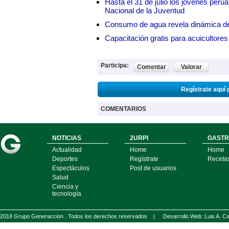
Hasta el 31 de julio los jóvenes peru
Nacional de la Juventud
Consumo de agua revela dinámica d
Capacitación gratis para acuicul
Participa:
Comentar
Valorar
Regístrate aquí 
COMENTARIOS
NOTICIAS
2URPI
GASTR
Actualidad
Home
Home
Deportes
Regístrate
Receta
Espectáculos
Post de usuarios
Salud
Ciencia y
tecnología
2018 Grupo Generaccion . Todos los derechos reservados |
Desarrollo Web: Luis A.