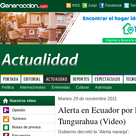
RSS
2urpi
Facebook
Twi
PORTADA
EDITORIAL
ACTUALIDAD
DEPORTES
ESPECTÁCULOS
TECN
Política
Internacionales
Entrevistas
Cultural
Astrología
Martes 29 de noviembre 2011
Nuestros sitios
Alerta en Ecuador por 
Opinión
Tungurahua (Video)
Turismo
Notas de prensa
Gobierno decretó la "Alerta naranja".
Encuestas