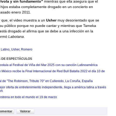
rívola y sin fundamento”
mientras que ella asegura que el
 hijos estaba completamente drogado en un concierto en
pasado enero 2011.
 que, el video muestra a un
Usher
muy desorientado que se
 su público porque no puede cantar y mientras que Tameka
stá drogado el afirma que se debe a una infección en la
formó
Labotana
.
Latino
,
Usher
,
Romero
S DE ESPECTÁCULOS
postula al Festival de Viña del Mar 2025 con su canción Latinoamérica
México recibe la Final Internacional de Red Bull Batalla 2022 el día 10 de
ial de "The Robinson, Tributo 70" en Culleredo, La Coruña, España
jor oferta de entretenimiento independiente, llega a américa latina a través
DA
estrena en todo el mundo el 19 de marzo
omentar
Valorar