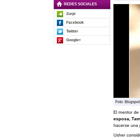
REDES SOCIALES
2urpi
Facebook
Twitter
Google+
Foto: Blogspot
El mentor de
esposa, Tam
hacerse una p
Usher consid