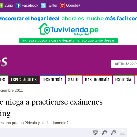
2urpi
Facebook
Twitter
Google+
TES
ESPECTÁCULOS
TECNOLOGÍA
SALUD
GASTRONOMÍA
ECOLOGÍA
iciembre 2011
e niega a practicarse exámenes
ing
s una prueba ?frívola y sin fundamento?.