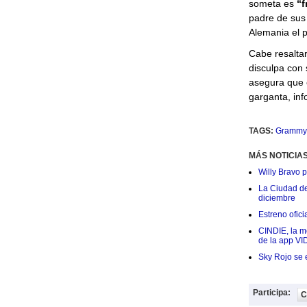
someta es
“f
padre de sus
Alemania el 
Cabe resaltar
disculpa con
asegura que e
garganta, in
TAGS:
Grammy 
MÁS NOTICIA
Willy Bravo 
La Ciudad de 
diciembre
Estreno ofic
CINDIE, la me
de la app VI
Sky Rojo se 
Participa:
C