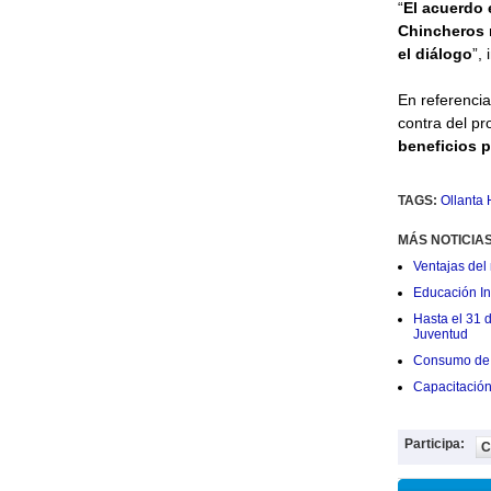
“
El acuerdo 
Chincheros 
el diálogo
”,
En referencia
contra del pr
beneficios 
TAGS:
Ollanta
MÁS NOTICIA
Ventajas del 
Educación Ini
Hasta el 31 
Juventud
Consumo de 
Capacitació
Participa:
C