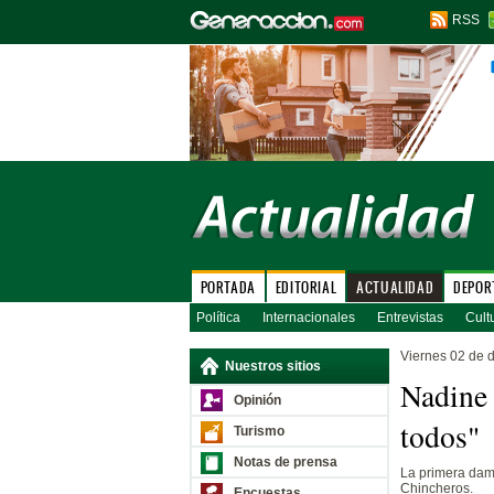
RSS
PORTADA
EDITORIAL
ACTUALIDAD
DEPOR
Política
Internacionales
Entrevistas
Cult
Viernes 02 de 
Nuestros sitios
Nadine 
Opinión
todos"
Turismo
Notas de prensa
La primera dam
Chincheros.
Encuestas