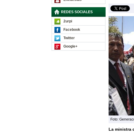
REDES SOCIALES
2urpi
Facebook
Twitter
Google+
Foto: Generac
La ministra d