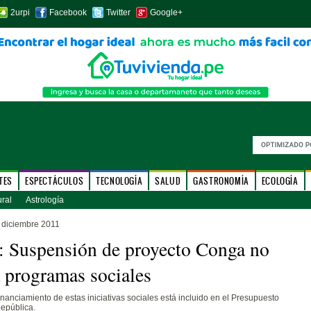
2urpi
Facebook
Twitter
Google+
TES
ESPECTÁCULOS
TECNOLOGÍA
SALUD
GASTRONOMÍA
ECOLOGÍA
ural
Astrología
diciembre 2011
i: Suspensión de proyecto Conga no
á programas sociales
inanciamiento de estas iniciativas sociales está incluido en el Presupuesto
epública.