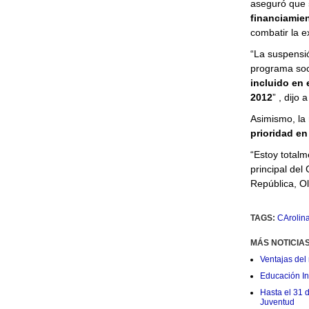
aseguró que
financiamie
combatir la e
“La suspensió
programa soc
incluido en 
2012
” , dijo 
Asimismo, la m
prioridad en
“Estoy totalm
principal del
República, Ol
TAGS:
CArolina 
MÁS NOTICIA
Ventajas del 
Educación Ini
Hasta el 31 
Juventud