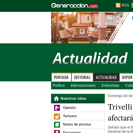
RSS
PORTADA
EDITORIAL
ACTUALIDAD
DEPOR
Política
Internacionales
Entrevistas
Cult
Domingo 04 de 
Nuestros sitios
Trivell
Opinión
afectar
Turismo
Notas de prensa
Señaló que el f
General de la R
Encuestas