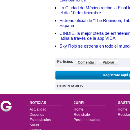
La Ciudad de México recibe la Final I
el día 10 de diciembre
Estreno oficial de "The Robinson, Tri
España
CINDIE, la mejor oferta de entretenim
latina a través de la app VIDA
Sky Rojo se estrena en todo el mund
Participa:
Comentar
Valorar
Regístrate aquí 
COMENTARIOS
NOTICIAS
2URPI
GASTR
Actualidad
Home
Home
Deportes
Regístrate
Receta
Espectáculos
Post de usuarios
Salud