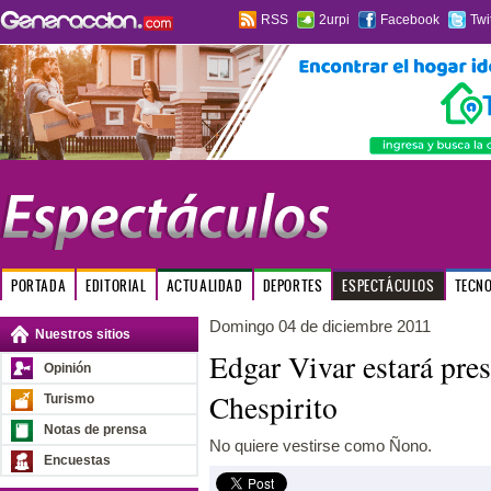
RSS
2urpi
Facebook
Twi
PORTADA
EDITORIAL
ACTUALIDAD
DEPORTES
ESPECTÁCULOS
TECN
Domingo 04 de diciembre 2011
Nuestros sitios
Edgar Vivar estará pre
Opinión
Chespirito
Turismo
Notas de prensa
No quiere vestirse como Ñono.
Encuestas