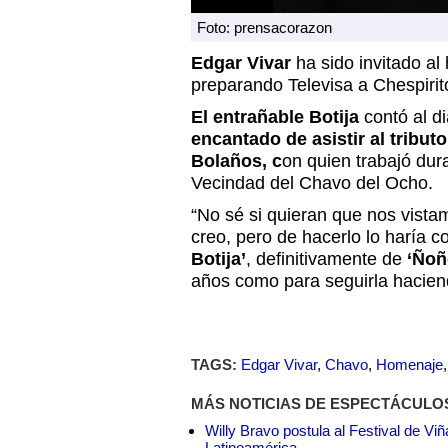
Foto: prensacorazon
Edgar Vivar
ha sido invitado a
preparando Televisa a Chespirit
El entrañable Botija
contó al di
encantado de asistir al tribu
Bolaños, c
on quien trabajó dur
Vecindad del Chavo del Ocho.
“No sé si quieran que nos vista
creo, pero de hacerlo lo haría 
Botija’
, definitivamente de
‘Ñoñ
años como para seguirla haciend
TAGS:
Edgar Vivar
,
Chavo
,
Homenaje
MÁS NOTICIAS DE ESPECTÁCULO
Willy Bravo postula al Festival de Vi
Latinoamérica