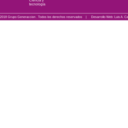
Ciencia y
tecnología
2018 Grupo Generaccion . Todos los derechos reservados |
Desarrollo Web: Luis A.