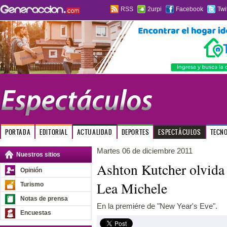
RSS
2urpi
Facebook
Twi
PORTADA
EDITORIAL
ACTUALIDAD
DEPORTES
ESPECTÁCULOS
TECN
Martes 06 de diciembre 2011
Nuestros sitios
Ashton Kutcher olvid
Opinión
Lea Michele
Turismo
Notas de prensa
En la premiére de "New Year's Eve".
Encuestas