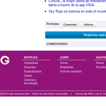
CINDIE, la mejor oferta de entretenim
latina a través de la app VIDA
Sky Rojo se estrena en todo el mund
Participa:
Comentar
Valorar
Regístrate aquí 
COMENTARIOS
NOTICIAS
2URPI
GASTR
Actualidad
Home
Home
Deportes
Regístrate
Receta
Espectáculos
Post de usuarios
Salud
Ciencia y
tecnología
2018 Grupo Generaccion . Todos los derechos reservados |
Desarrollo Web: Luis A.